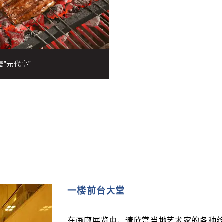
鳗”元代亭”
一楼前台大堂
在画廊展览中，请欣赏当地艺术家的各种