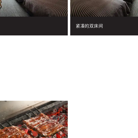
紧凑的双床间