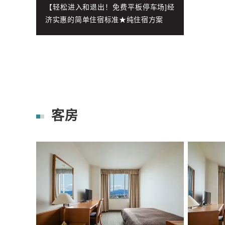
【轻松进入和退出！免费平板停车场]经
济实惠的简单住宿标准★纯住宿方案
客房