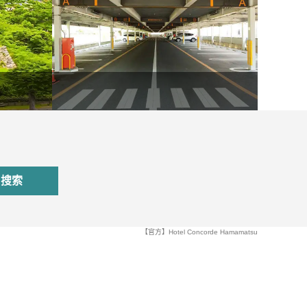
搜索
【官方】Hotel Concorde Hamamatsu