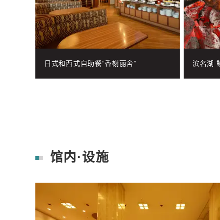
日式和西式自助餐“香榭丽舍”
滨名湖 
馆内·设施