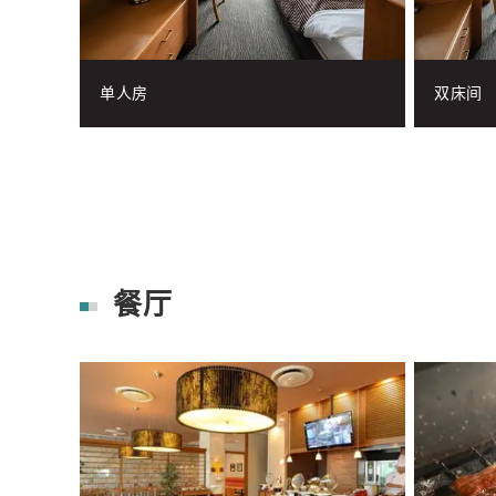
单人房
双床间
餐厅