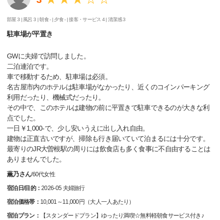
部屋 3 |
風呂 3 |
朝食 - |
夕食 - |
接客・サービス 4 |
清潔感 3
駐車場が平置き
GWに夫婦で訪問しました。
二泊連泊です。
車で移動するため、駐車場は必須。
名古屋市内のホテルは駐車場がなかったり、近くのコインパーキング
利用だったり、機械式だったり。
その中で、このホテルは建物の前に平置きで駐車できるのが大きな利
点でした。
一日￥1,000-で、少し安いうえに出し入れ自由。
建物は正直古いですが、掃除も行き届いていて泊まるには十分です。
最寄りのJR大曽根駅の周りには飲食店も多く食事に不自由することは
ありませんでした。
薫乃さん
/
60代
女性
宿泊日/目的：
2026-05 夫婦旅行
宿泊価格帯：
10,001～11,000円（大人一人あたり）
宿泊プラン：
【スタンダードプラン】ゆったり満喫☆無料軽朝食サービス付き♪