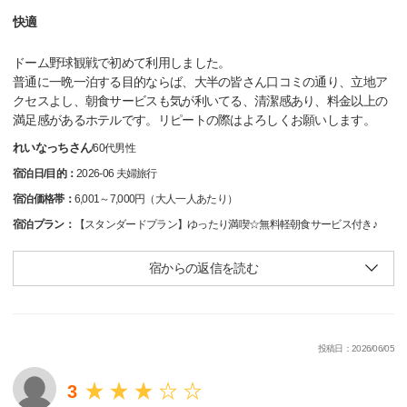
快適
ドーム野球観戦で初めて利用しました。
普通に一晩一泊する目的ならば、大半の皆さん口コミの通り、立地ア
クセスよし、朝食サービスも気が利いてる、清潔感あり、料金以上の
満足感があるホテルです。リピートの際はよろしくお願いします。
れいなっちさん
/
60代
男性
宿泊日/目的：
2026-06 夫婦旅行
宿泊価格帯：
6,001～7,000円（大人一人あたり）
宿泊プラン：
【スタンダードプラン】ゆったり満喫☆無料軽朝食サービス付き♪
宿からの返信を読む
投稿日：2026/06/05
3