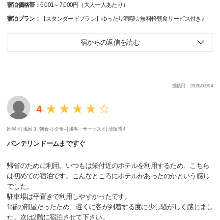
宿泊価格帯：
6,001～7,000円（大人一人あたり）
宿泊プラン：
【スタンダードプラン】ゆったり満喫☆無料軽朝食サービス付き♪
宿からの返信を読む
投稿日：2026/01/04
4
部屋 4 |
風呂 3 |
朝食 - |
夕食 - |
接客・サービス 4 |
清潔感 4
バンテリンドームまですぐ
帰省のために利用。いつもは栄付近のホテルを利用するため、こちら
は初めての宿泊です。こんなところにホテルがあったのかという感じ
でした。
駐車場は平置きで利用しやすかったです。
1階の部屋だったため、遅くに客が到着する度に少し騒がしく感じまし
た。次は2階に宿泊させて下さい。