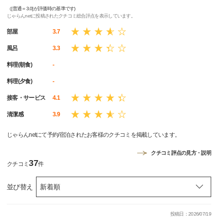
（[普通＝3.0]が評価時の基準です)
じゃらんnetに投稿されたクチコミ総合評点を表示しています。
部屋
3.7
風呂
3.3
料理(朝食)
-
料理(夕食)
-
接客・サービス
4.1
清潔感
3.9
じゃらんnetにて予約/宿泊されたお客様のクチコミを掲載しています。
クチコミ評点の見方・説明
37
クチコミ
件
並び替え
投稿日：2026/07/19