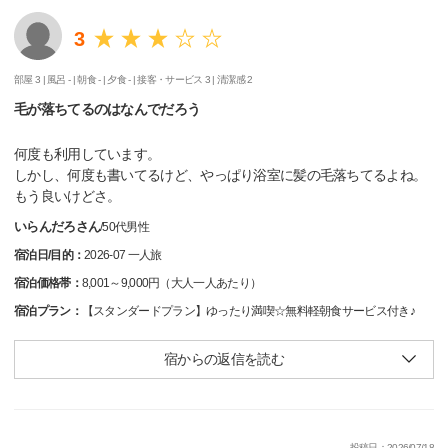
3
部屋 3 |
風呂 - |
朝食 - |
夕食 - |
接客・サービス 3 |
清潔感 2
毛が落ちてるのはなんでだろう
何度も利用しています。
しかし、何度も書いてるけど、やっぱり浴室に髪の毛落ちてるよね。
もう良いけどさ。
いらんだろさん
/
50代
男性
宿泊日/目的：
2026-07 一人旅
宿泊価格帯：
8,001～9,000円（大人一人あたり）
宿泊プラン：
【スタンダードプラン】ゆったり満喫☆無料軽朝食サービス付き♪
宿からの返信を読む
投稿日：2026/07/18