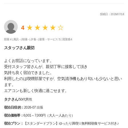
投稿日：2026/07/18
4
部屋 4 |
風呂 - |
朝食 - |
夕食 - |
接客・サービス 5 |
清潔感 4
スタッフさん親切
よくお世話になっています。
受付スタッフ皆さんが、親切丁寧に接客して頂き
気持ち良く宿泊できました。
利用したのは喫煙部屋ですが、空気清浄機もあり匂いも少ないと思い
ます。
エアコンも新しく快適に過ごせます。
タクさん
/
50代
男性
宿泊日/目的：
2026-07 出張
宿泊価格帯：
6,001～7,000円（大人一人あたり）
宿泊プラン：
【スタンダードプラン】ゆったり満喫☆無料軽朝食サービス付き♪