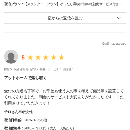
宿泊プラン：
【スタンダードプラン】ゆったり満喫☆無料軽朝食サービス付き♪
宿からの返信を読む
投稿日：2026/02/10
5
部屋 5 |
風呂 - |
朝食 - |
夕食 - |
接客・サービス 5 |
清潔感 5
アットホームで落ち着く
受付の方達も丁寧で、お部屋も使う人の事を考えて備品等を設置して
くれてありました。朝食のサービスも大変ありがたかったです！また
利用させていただきます！
チロさん
/
50代
女性
宿泊日/目的：
2026-02 その他
宿泊価格帯：
6,001～7,000円（大人一人あたり）