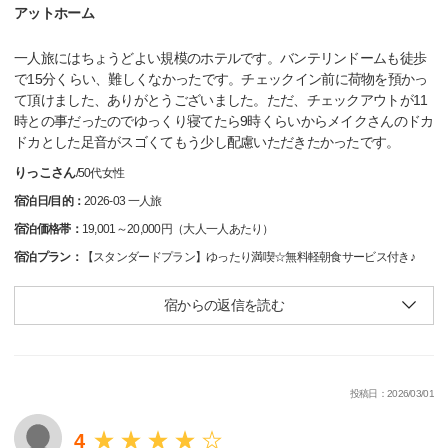
アットホーム
一人旅にはちょうどよい規模のホテルです。バンテリンドームも徒歩
で15分くらい、難しくなかったです。チェックイン前に荷物を預かっ
て頂けました、ありがとうございました。ただ、チェックアウトが11
時との事だったのでゆっくり寝てたら9時くらいからメイクさんのドカ
ドカとした足音がスゴくてもう少し配慮いただきたかったです。
りっこさん
/
50代
女性
宿泊日/目的：
2026-03 一人旅
宿泊価格帯：
19,001～20,000円（大人一人あたり）
宿泊プラン：
【スタンダードプラン】ゆったり満喫☆無料軽朝食サービス付き♪
宿からの返信を読む
投稿日：2026/03/01
4