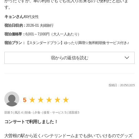
かったですが、車の利用でもでも出入り出来るので便利だと思いま
す。
キョンさん
/
60代
女性
宿泊日/目的：
2026-01 夫婦旅行
宿泊価格帯：
6,001～7,000円（大人一人あたり）
宿泊プラン：
【スタンダードプラン】ゆったり満喫☆無料軽朝食サービス付き♪
宿からの返信を読む
投稿日：2025/12/25
5
部屋 5 |
風呂 4 |
朝食 - |
夕食 - |
接客・サービス 5 |
清潔感 5
コンサートで利用しました！
大曽根の駅から近くバンテリンドームまでも歩いていけるのでグッズ