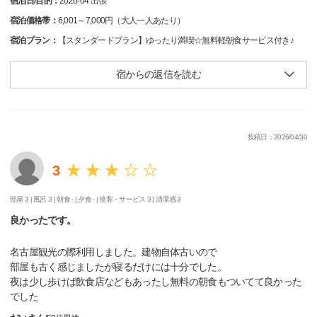
宿泊日/目的：
2026-04 出張
宿泊価格帯：
6,001～7,000円（大人一人あたり）
宿泊プラン：
【スタンダードプラン】ゆったり満喫☆無料軽朝食サービス付き♪
宿からの返信を読む
投稿日：2026/04/30
3
部屋 3 |
風呂 3 |
朝食 - |
夕食 - |
接客・サービス 3 |
清潔感 3
良かったです。
名古屋観光の際利用しました。建物自体古いので
部屋も古く感じましたが寝るだけには十分でした。
夜は少し歩けば飲食店などもあったし無料の朝食もついてて良かった
でした