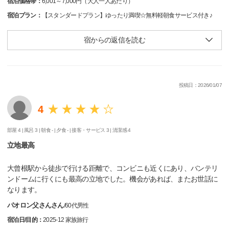
宿泊価格帯：
6,001～7,000円（大人一人あたり）
宿泊プラン：
【スタンダードプラン】ゆったり満喫☆無料軽朝食サービス付き♪
宿からの返信を読む
投稿日：2026/01/07
4
部屋 4 |
風呂 3 |
朝食 - |
夕食 - |
接客・サービス 3 |
清潔感 4
立地最高
大曾根駅から徒歩で行ける距離で、コンビニも近くにあり、バンテリ
ンドームに行くにも最高の立地でした。機会があれば、またお世話に
なります。
パオロン父さんさん
/
60代
男性
宿泊日/目的：
2025-12 家族旅行