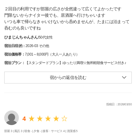
２回目の利用ですが部屋の広さが全然違って広くてよかったです
門限ないからナイター後でも、居酒屋へ行けちゃいます
いつも車で帰らなきゃいけないから呑めませんが、たまには泊まって
呑むのも良いですね
ひまじんちゃんさん
/
50代
女性
宿泊日/目的：
2026-03 その他
宿泊価格帯：
7,001～8,000円（大人一人あたり）
宿泊プラン：
【スタンダードプラン】ゆったり満喫☆無料軽朝食サービス付き♪
宿からの返信を読む
投稿日：2026/03/30
4
部屋 3 |
風呂 3 |
朝食 - |
夕食 - |
接客・サービス 4 |
清潔感 5