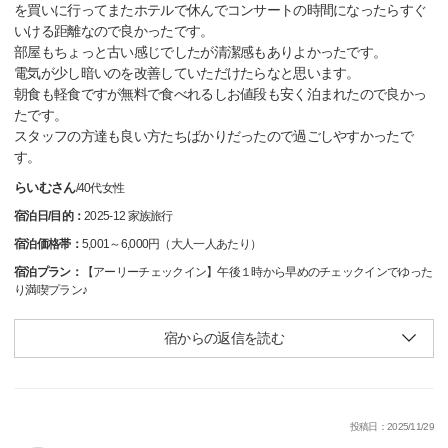
を買いに行ってまたホテルで休んでコンサートの時間になったらすぐ
いける距離なので良かったです。
部屋もちょっと古い感じでしたが清潔感もありよかったです。
電気が少し暗いのを改善していただけたらなと思います。
朝食も軽食ですが無料で食べれるしお値段も安く泊まれたので良かっ
たです。
スタッフの方達も良い方たちばかりだったので過ごしやすかったで
す。
らいむさん
/
40代
女性
宿泊日/目的：
2025-12 家族旅行
宿泊価格帯：
5,001～6,000円（大人一人あたり）
宿泊プラン：
【アーリーチェックイン】午後１時から早めのチェックインでゆった
り満喫プラン♪
宿からの返信を読む
投稿日：2025/11/29