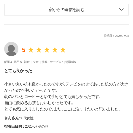
宿からの返信を読む
投稿日：2026/07/08
5
部屋 4 |
風呂 5 |
朝食 - |
夕食 - |
接客・サービス 5 |
清潔感 5
とても良かった
小さい丸い机も良かったのですが､テレビをのせてあった机の方が大き
かったので使いたかったです｡
朝のパンとコーヒーとゆで卵がとても嬉しかったです｡
自由に飲めるお茶もおいしかったです｡
とても気に入りましたので､また､ここに泊まりたいと思いました。
きんさん
/
50代
女性
宿泊日/目的：
2026-07 その他