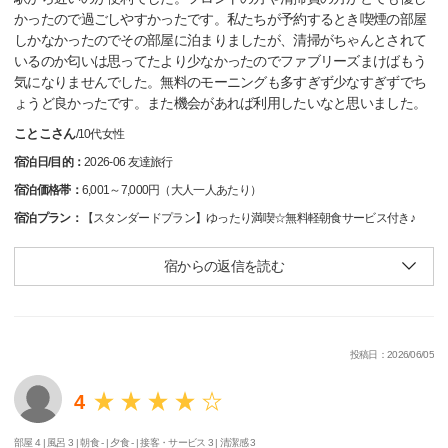
かったので過ごしやすかったです。私たちが予約するとき喫煙の部屋
しかなかったのでその部屋に泊まりましたが、清掃がちゃんとされて
いるのか匂いは思ってたより少なかったのでファブリーズまけばもう
気になりませんでした。無料のモーニングも多すぎず少なすぎずでち
ょうど良かったです。また機会があれば利用したいなと思いました。
ことこさん
/
10代
女性
宿泊日/目的：
2026-06 友達旅行
宿泊価格帯：
6,001～7,000円（大人一人あたり）
宿泊プラン：
【スタンダードプラン】ゆったり満喫☆無料軽朝食サービス付き♪
宿からの返信を読む
投稿日：2026/06/05
4
部屋 4 |
風呂 3 |
朝食 - |
夕食 - |
接客・サービス 3 |
清潔感 3