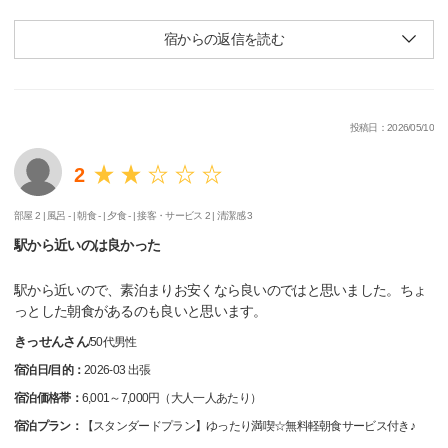
宿からの返信を読む
投稿日：2026/05/10
2
部屋 2 |
風呂 - |
朝食 - |
夕食 - |
接客・サービス 2 |
清潔感 3
駅から近いのは良かった
駅から近いので、素泊まりお安くなら良いのではと思いました。ちょ
っとした朝食があるのも良いと思います。
きっせんさん
/
50代
男性
宿泊日/目的：
2026-03 出張
宿泊価格帯：
6,001～7,000円（大人一人あたり）
宿泊プラン：
【スタンダードプラン】ゆったり満喫☆無料軽朝食サービス付き♪