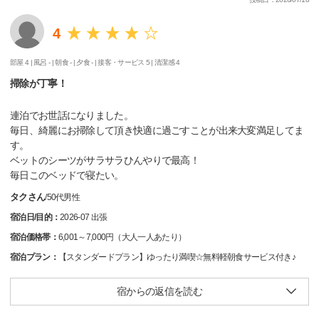
4
部屋 4 |
風呂 - |
朝食 - |
夕食 - |
接客・サービス 5 |
清潔感 4
掃除が丁寧！
連泊でお世話になりました。
毎日、綺麗にお掃除して頂き快適に過ごすことが出来大変満足してま
す。
ベットのシーツがサラサラひんやりで最高！
毎日このベッドで寝たい。
タクさん
/
50代
男性
宿泊日/目的：
2026-07 出張
宿泊価格帯：
6,001～7,000円（大人一人あたり）
宿泊プラン：
【スタンダードプラン】ゆったり満喫☆無料軽朝食サービス付き♪
宿からの返信を読む