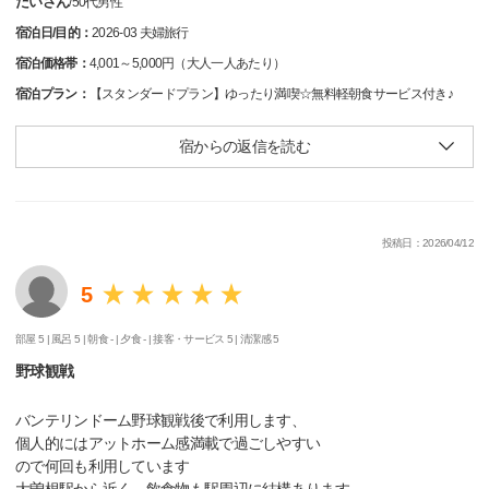
だいさん
/
50代
男性
宿泊日/目的：
2026-03 夫婦旅行
宿泊価格帯：
4,001～5,000円（大人一人あたり）
宿泊プラン：
【スタンダードプラン】ゆったり満喫☆無料軽朝食サービス付き♪
宿からの返信を読む
投稿日：2026/04/12
5
部屋 5 |
風呂 5 |
朝食 - |
夕食 - |
接客・サービス 5 |
清潔感 5
野球観戦
バンテリンドーム野球観戦後で利用します、
個人的にはアットホーム感満載で過ごしやすい
ので何回も利用しています