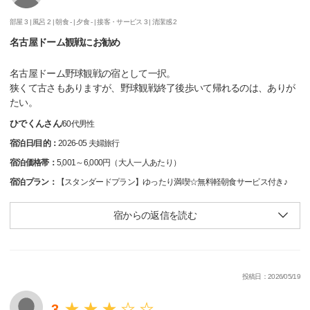
部屋 3 |
風呂 2 |
朝食 - |
夕食 - |
接客・サービス 3 |
清潔感 2
名古屋ドーム観戦にお勧め
名古屋ドーム野球観戦の宿として一択。
狭くて古さもありますが、野球観戦終了後歩いて帰れるのは、ありが
たい。
ひでくんさん
/
60代
男性
宿泊日/目的：
2026-05 夫婦旅行
宿泊価格帯：
5,001～6,000円（大人一人あたり）
宿泊プラン：
【スタンダードプラン】ゆったり満喫☆無料軽朝食サービス付き♪
宿からの返信を読む
投稿日：2026/05/19
3