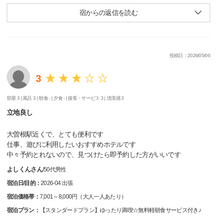
宿からの返信を読む
投稿日：2026/05/06
3
部屋 3 |
風呂 3 |
朝食 - |
夕食 - |
接客・サービス 3 |
清潔感 3
立地良し
大曽根駅近くで、とても便利です
仕事、遊びに利用したいおすすめホテルです
中々予約とれないので、見つけたら即予約した方がいいです
よしくんさん
/
50代
男性
宿泊日/目的：
2026-04 出張
宿泊価格帯：
7,001～8,000円（大人一人あたり）
宿泊プラン：
【スタンダードプラン】ゆったり満喫☆無料軽朝食サービス付き♪