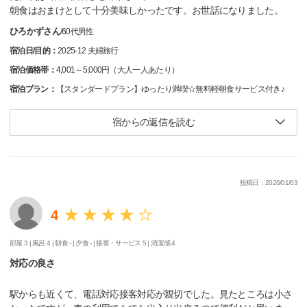
朝食はおまけとして十分美味しかったです。お世話になりました。
ひろかずさん
/
60代
男性
宿泊日/目的：
2025-12 夫婦旅行
宿泊価格帯：
4,001～5,000円（大人一人あたり）
宿泊プラン：
【スタンダードプラン】ゆったり満喫☆無料軽朝食サービス付き♪
宿からの返信を読む
投稿日：2026/01/03
4
部屋 3 |
風呂 4 |
朝食 - |
夕食 - |
接客・サービス 5 |
清潔感 4
対応の良さ
駅からも近くて、電話対応接客対応が親切でした。見たところは小さ