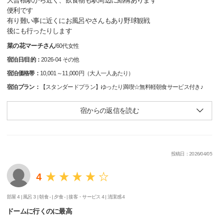
大曽根駅から近く、飲食物も駅周辺に結構あります
便利です
有り難い事に近くにお風呂やさんもあり野球観戦
後にも行ったりします
菜の花マーチさん
/
60代
女性
宿泊日/目的：
2026-04 その他
宿泊価格帯：
10,001～11,000円（大人一人あたり）
宿泊プラン：
【スタンダードプラン】ゆったり満喫☆無料軽朝食サービス付き♪
宿からの返信を読む
投稿日：2026/04/05
4
部屋 4 |
風呂 3 |
朝食 - |
夕食 - |
接客・サービス 4 |
清潔感 4
ドームに行くのに最高