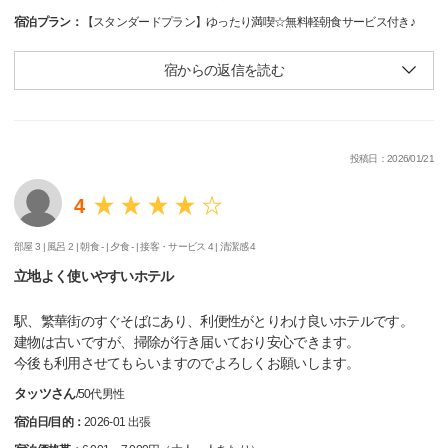
宿泊プラン：
【スタンダードプラン】ゆったり満喫☆無料軽朝食サービス付き♪
宿からの返信を読む
投稿日：2026/01/21
4
部屋 3 |
風呂 2 |
朝食 - |
夕食 - |
接客・サービス 4 |
清潔感 4
立地よく使いやすいホテル
駅、繁華街のすぐそばにあり、利便性がとりわけ良いホテルです。
建物は古いですが、掃除が行き届いており安心できます。
今後も利用させてもらいますのでよろしくお願いします。
タッツさん
/
50代
男性
宿泊日/目的：
2026-01 出張