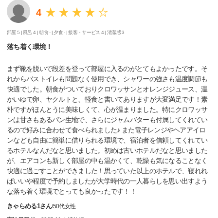
4
部屋 5 |
風呂 4 |
朝食 - |
夕食 - |
接客・サービス 4 |
清潔感 3
落ち着く環境！
まず靴を脱いで段差を登って部屋に入るのがとてもよかったです。そ
れからバストイレも問題なく使用でき、シャワーの強さも温度調節も
快適でした。朝食がついておりクロワッサンとオレンジジュース、温
かいゆで卵、ヤクルトと、軽食と書いてありますが大変満足です！素
朴ですがほんとうに美味しくて、心が温まりました。特にクロワッサ
ンは甘さもあるパン生地で、さらにジャムバターも付属してくれてい
るので好みに合わせて食べられました♪ また電子レンジやヘアアイロ
ンなども自由に簡単に借りられる環境で、宿泊者を信頼してくれてい
るホテルなんだなと思いました。初めは古いホテルだなと思いました
が、エアコンも新しく部屋の中も温かくて、乾燥も気になることなく
快適に過ごすことができました！思っていた以上のホテルで、寝れれ
ばいいや程度で予約しましたが大学時代の一人暮らしを思い出すよう
な落ち着く環境でとっても良かったです！！
きゃらめる1さん
/
50代
女性