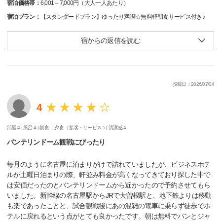
宿泊価格帯：
6,001～7,000円（大人一人あたり）
宿泊プラン：
【スタンダードプラン】ゆったり満喫☆無料軽朝食サービス付き♪
宿からの返信を読む
投稿日：2026/07/04
4
部屋 4 |
風呂 4 |
朝食 - |
夕食 - |
接客・サービス 5 |
清潔感 4
バンテリンドーム観戦にぴったり
毎月のように名古屋に泊まりがけで訪れていましたが、ビジネスホテ
ルが土曜日泊まりの際、軒並み料金が高くなってきており探した中で
は安価だったのとバンテリンドームから近かったので予約させてもら
いました。新幹線の名古屋駅からJRで大曽根駅と、地下鉄よりは移動
も楽であったことと、試合観戦後にあの混雑の電車に乗らず徒歩でホ
テルに戻れるという点がとても良かったです。朝は無料でパンとジャ