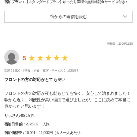
宿泊プラン：
【スタンダードプラン】ゆったり満喫☆無料軽朝食サービス付き♪
宿からの返信を読む
投稿日：2026/02/28
5
部屋 5 |
風呂 4 |
朝食 - |
夕食 - |
接客・サービス 5 |
清潔感 4
フロントの方の対応がとても良い
フロントの方の対応が夜も朝もとても快く、安心して泊まれました！
駅から近く、利便性が高い理由で選びましたが、ここに決めて本当に
良かったと思います！
りぃさん
/
40代
女性
宿泊日/目的：
2026-02 一人旅
宿泊価格帯：
10,001～11,000円（大人一人あたり）