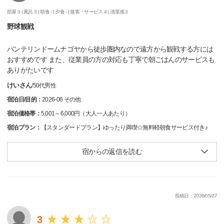
部屋 3 |
風呂 3 |
朝食 - |
夕食 - |
接客・サービス 4 |
清潔感 3
野球観戦
バンテリンドームナゴヤから徒歩圏内なので遠方から観戦する方には
おすすめです また、従業員の方の対応も丁寧で朝ごはんのサービスも
ありがたいです
けいさん
/
50代
男性
宿泊日/目的：
2026-06 その他
宿泊価格帯：
5,001～6,000円（大人一人あたり）
宿泊プラン：
【スタンダードプラン】ゆったり満喫☆無料軽朝食サービス付き♪
宿からの返信を読む
投稿日：2026/05/27
3