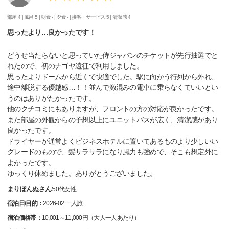
部屋 4 |
風呂 5 |
朝食 - |
夕食 - |
接客・サービス 5 |
清潔感 4
思ったより…良かったです！
どうせ当たらないと思っていた侍ジャパンのチケットが先行抽選でと
れたので、初のナゴヤ遠征で利用しました。
思ったよりドームから近くて快適でした。駅に向かう行列から外れ、
途中離脱する優越感…！！並んで激混みの電車に乗らなくていいとい
うのはありがたかったです。
他のクチコミにもありますが、フロントの方の対応が良かったです。
また部屋の外観からの予想以上にユニットバスが広く、清潔感があり
良かったです。
ドライヤーが通常よくビジネスホテルに置いてあるものより少しいい
グレードのもので、髪サラサラになり風力も強めで、そこも想定外に
よかったです。
ゆっくり休めました。ありがとうございました。
まりぽんぬさん
/
50代
女性
宿泊日/目的：
2026-02 一人旅
宿泊価格帯：
10,001～11,000円（大人一人あたり）