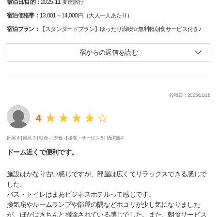
宿泊日/目的：
2025-11 友達旅行
宿泊価格帯：
13,001～14,000円（大人一人あたり）
宿泊プラン：
【スタンダードプラン】ゆったり満喫☆無料軽朝食サービス付き♪
宿からの返信を読む
投稿日：2025/11/18
4
部屋 4 |
風呂 3 |
朝食 - |
夕食 - |
接客・サービス 5 |
清潔感 4
ドーム近くで便利です。
施設はかなり古い感じですが、部屋は広くてリラックスできる感じで
した。
バス・トイレはまあビジネスホテルって感じです。
換気扇やルームランプや部屋の隅などホコリが少し気になりました
が、ほかはきちんと掃除されている感じでした。また、朝食サービス