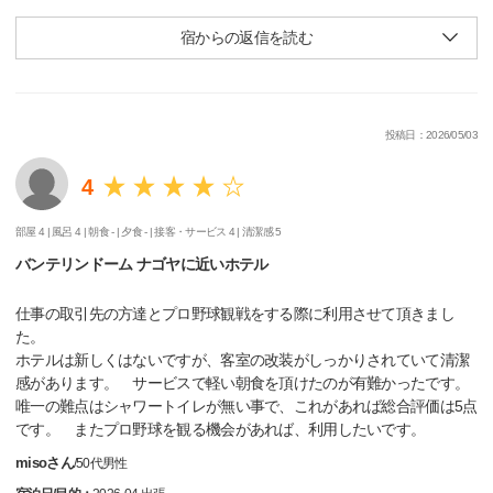
宿からの返信を読む
投稿日：2026/05/03
4
部屋 4 |
風呂 4 |
朝食 - |
夕食 - |
接客・サービス 4 |
清潔感 5
バンテリンドーム ナゴヤに近いホテル
仕事の取引先の方達とプロ野球観戦をする際に利用させて頂きまし
た。
ホテルは新しくはないですが、客室の改装がしっかりされていて清潔
感があります。 サービスで軽い朝食を頂けたのが有難かったです。
唯一の難点はシャワートイレが無い事で、これがあれば総合評価は5点
です。 またプロ野球を観る機会があれば、利用したいです。
misoさん
/
50代
男性