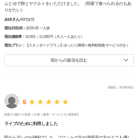
ムとゆで卵とヤクルトをいただけました。（部屋で食べられるのもあ
りがたい）
みゆさん
/
40代
女性
宿泊日/目的：
2026-05 一人旅
宿泊価格帯：
10,001～11,000円（大人一人あたり）
宿泊プラン：
【スタンダードプラン】ゆったり満喫☆無料軽朝食サービス付き♪
宿からの返信を読む
投稿日：2026/06/21
5
部屋 5 |
風呂 4 |
朝食 - |
夕食 - |
接客・サービス 5 |
清潔感 5
ライブのために利用しました
駅から近いのが便利でした。フロントの方や清掃員の方がとても優し