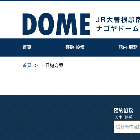
首頁
客房·設備
館内·服務
首頁
一日遊方案
預約訂房
入住 - 退房
從日曆中選