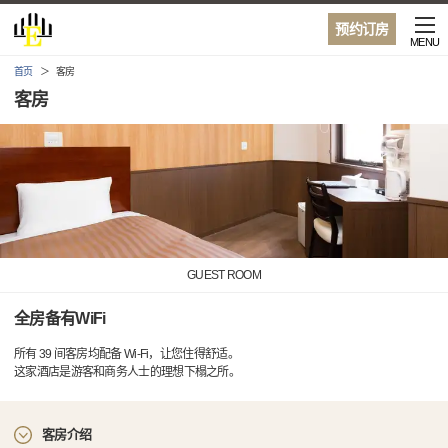
预约订房
MENU
首页
客房
客房
GUEST ROOM
全房备有WiFi
所有 39 间客房均配备 Wi-Fi，让您住得舒适。
这家酒店是游客和商务人士的理想下榻之所。
客房介绍