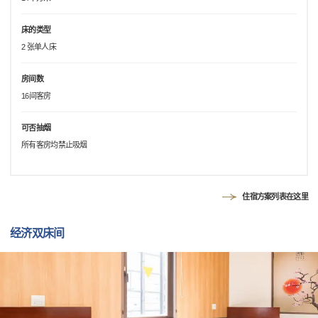
床的类型
2 张单人床
房间数
16间客房
可否抽烟
所有客房均禁止吸烟
住宿方案列表在这里
经济双床间