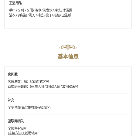
卫浴用品
手巾 / 牙刷・牙膏/ 浴巾 / 洗发水 / 冲洗 / 沐浴露
浴衣 / 羽绒被 / 剃刀 / 棉签 / 梳子/ 拖鞋 / 卫生纸
基本信息
房间数
客房总数：39：39间西式客房
西式房间翻译：9间单人间 / 3间双人房 / 27间双床房
补充
全室禁烟(每层楼均设有吸烟区)
互联网相关
全房备有WiFi
[连接方法]无线局域网