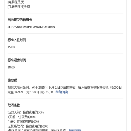
[电脑租赁]无
[互联网连接]免费
当地接受的信用卡
JCB / Visa / MasterCard/AMEX/Diners
标准入住时间
15:00
标准退房时间
10:00
住宿税
根据大阪府条例，对于 2025 年 9 月 1 日以后的住宿，每人每晚将收取住宿税（5,000 日
元至 14,999 日元：200 日元 / 15,00
…
继续阅读
取消条款
3至2天前：住宿费用的50%
1天前：住宿费的80%
当天：住宿费用的100%
无联系取消：住宿费用的100%