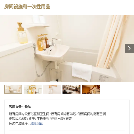
房间设施和一次性用品
客房设备・备品
所有房间均设有浴室和卫生间 / 所有房间均有淋浴 / 所有房间均配有空调
电吹风 / 冰箱 / 桌子 / 平板电视 / 电热水壶 / 衣架
床边电源插座
…
继续阅读