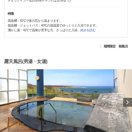
チェックイン～翌日8:00(※サウナは22:00まで)
特徴
高温槽：42℃で体の芯から温まります。
低温槽・ジェットバス：40℃の低温湯でゆっくりと入浴できます。
沸かし湯：41℃で温泉が苦手な方、さっぱりと入浴
…
続きを読む
期間限定 朝風呂
露天風呂(男湯・女湯)