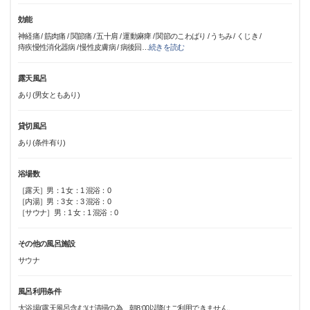
効能
神経痛 / 筋肉痛 / 関節痛 / 五十肩 / 運動麻痺 / 関節のこわばり / うちみ / くじき /
痔疾慢性消化器病 / 慢性皮膚病 / 病後回
…
続きを読む
露天風呂
あり(男女ともあり)
貸切風呂
あり(条件有り)
浴場数
［露天］男：1 女：1 混浴：0
［内湯］男：3 女：3 混浴：0
［サウナ］男：1 女：1 混浴：0
その他の風呂施設
サウナ
風呂利用条件
大浴場(露天風呂含む)は清掃の為、朝8:00以降はご利用できません。