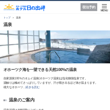
宿泊予約
MENU
トップ
温泉
温泉
オホーツク海を一望できる天然100%の温泉
自家源泉100％のオムイ温泉(オホーツク温泉)は塩化物強塩泉です。
湯触りは極めてさっぱりしていますが、汗が噴き出るほど体が温まります。
雄大なオホーツ
…
続きを読む
温泉のご案内