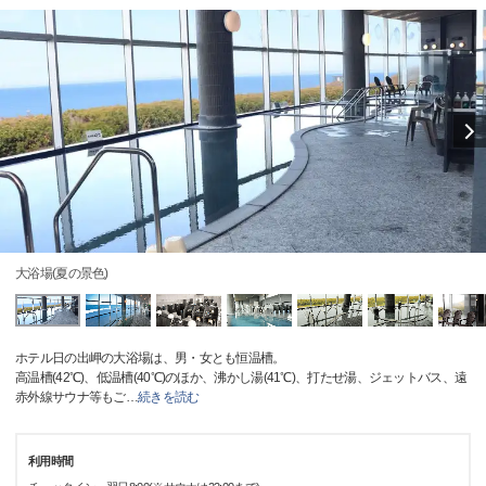
大浴場(夏の景色)
ホテル日の出岬の大浴場は、男・女とも恒温槽。
高温槽(42℃)、低温槽(40℃)のほか、沸かし湯(41℃)、打たせ湯、ジェットバス、遠
赤外線サウナ等もご
…
続きを読む
利用時間