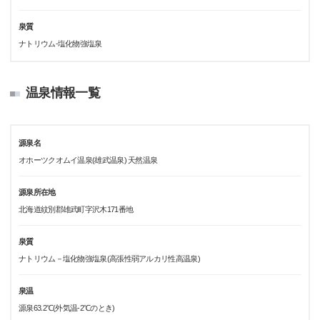
泉質
ナトリウム-塩化物強塩泉
温泉情報一覧
源泉名
オホーツクオムイ温泉(雄武温泉) 天然温泉
源泉所在地
北海道紋別郡雄武町字沢木171番地
泉質
ナトリウム－塩化物強塩泉(高張性弱アルカリ性高温泉)
泉温
源泉63.2℃(外気温-2℃のとき)