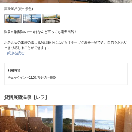
露天風呂(夏の景色)
温泉の醍醐味の一つはなんと言っても露天風呂！
ホテル日の出岬の露天風呂は眼下に広がるオホーツク海を一望でき、自然をおもい
っきり感じることができます。
…
続きを読む
利用時間
チェックイン～22:00 / 明け方～8:00
貸切展望温泉【レラ】