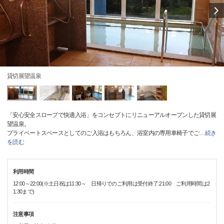
貸切展望温泉
「安心安全スロープで快適入浴」をコンセプトにリニューアルオープンした貸切展
望温泉。
プライベートスペースとしてのご入浴はもちろん、浴室内の専用車椅子でご
…
続き
を読む
利用時間
12:00～22:00(※土日祝は11:30～ 日帰りでのご利用は受付終了:21:00 ご利用時間は2
1:30まで)
注意事項