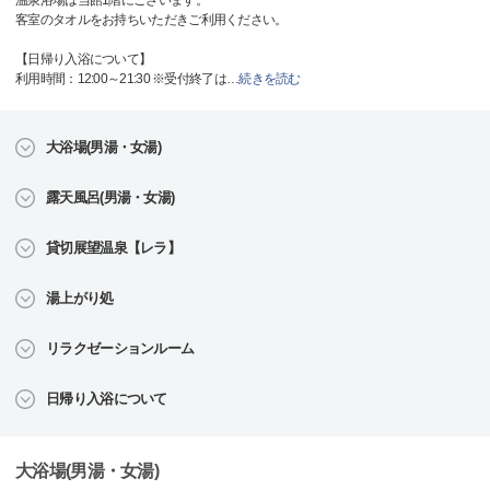
温泉浴場は当館1階にございます。
客室のタオルをお持ちいただきご利用ください。
【日帰り入浴について】
利用時間：12:00～21:30 ※受付終了は
…
続きを読む
大浴場(男湯・女湯)
露天風呂(男湯・女湯)
貸切展望温泉【レラ】
湯上がり処
リラクゼーションルーム
日帰り入浴について
大浴場(男湯・女湯)