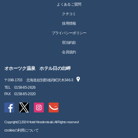
よくあるご質問
クチコミ
採用情報
プライバシーポリシー
宿泊約款
会員規約
オホーツク温泉 ホテル日の出岬
〒
098-1703
北海道紋別郡雄武町沢木346-3
TEL
0158-85-2626
FAX
0158-85-2020
Copyright(C)2024 Hotel Hinodemisaki. All Rights reserved
cookieの利用について