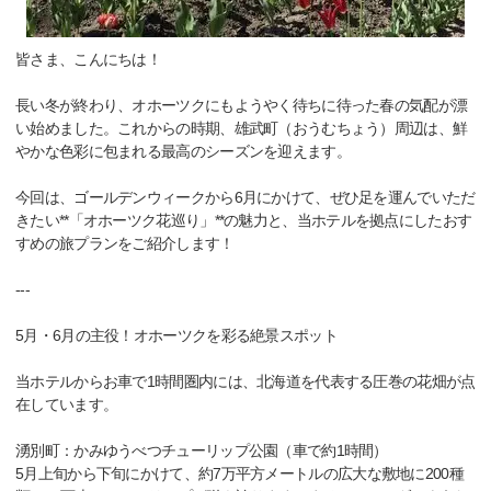
皆さま、こんにちは！
長い冬が終わり、オホーツクにもようやく待ちに待った春の気配が漂
い始めました。これからの時期、雄武町（おうむちょう）周辺は、鮮
やかな色彩に包まれる最高のシーズンを迎えます。
今回は、ゴールデンウィークから6月にかけて、ぜひ足を運んでいただ
きたい**「オホーツク花巡り」**の魅力と、当ホテルを拠点にしたおす
すめの旅プランをご紹介します！
---
5月・6月の主役！オホーツクを彩る絶景スポット
当ホテルからお車で1時間圏内には、北海道を代表する圧巻の花畑が点
在しています。
湧別町：かみゆうべつチューリップ公園（車で約1時間）
5月上旬から下旬にかけて、約7万平方メートルの広大な敷地に200種