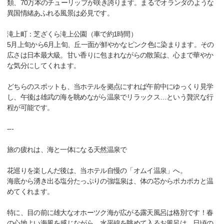
類、70万本のチューリップが咲き誇ります。まるでオランダのような
異国情緒あふれる風景は必見です。
滝上町：芝ざくら滝上公園（車で約1時間）
5月上旬から6月上旬、丘一面が鮮やかなピンク色に染まります。その
広さは日本最大級。甘い香りに包まれながらの散策は、心まで華やか
な気分にしてくれます。
どちらのスポットも、当ホテルを拠点にすれば午前中にゆっくり見学
し、午後は雄武の海を眺めながら温泉でリラックス…という贅沢な行
程が可能です。
---
旅の疲れは、海と一体になる天然温泉で
花巡りを楽しんだ後は、当ホテル自慢の「オムイ温泉」へ。
海底から湧き出る塩分たっぷりの強塩泉は、体の芯からポカポカと温
めてくれます。
特に、目の前に雄大なオホーツク海が広がる露天風呂は格別です！春
の心地よい海風を感じながら、水平線を眺めて入るお風呂は、日頃の