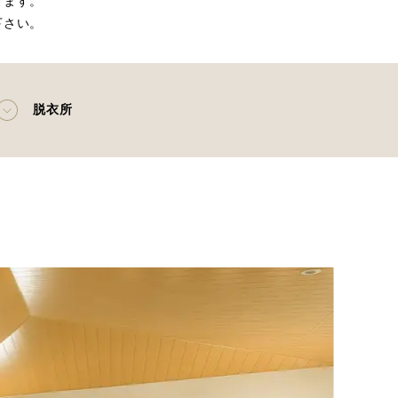
ります。
下さい。
脱衣所