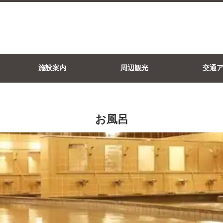
施設案内
周辺観光
交通
お風呂