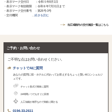
・表示マーク交付日 ：令和５年8月1日
・表示マーク有効期限 ：令和８年7月31日まで
・表示マーク交付番号 ：第26号-3号
・交付機関
…
続きを読む
当広域館内の交付施設一覧はこちら
ご予約・お問い合わせ
ご不明な点はお問い合わせください。
チャットでAIに質問
あなたの質問に宿・ホテルに代わってお答えするちょっと賢いAIコンシェルジ
ュです。
チャット形式で簡単に質問
24時間いつでもすぐに回答
人工知能が相手なので気軽に聞ける
0194-33-2611