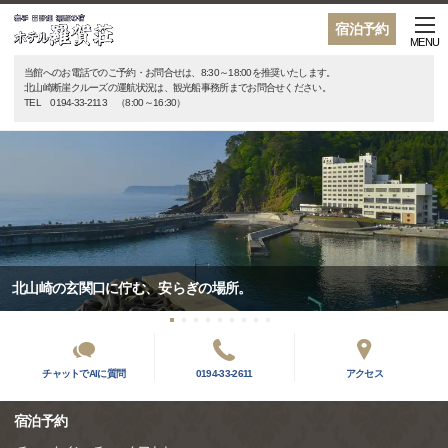
宿泊予約
MENU
当館へのお電話でのご予約・お問合せは、8:30～18:00を推奨いたします。
北山崎断崖クルーズの運航状況は、観光船事務所までお問合せください。
TEL 0194-33-2113 （8:00～16:30）
北山崎の玄関口に佇む、安らぎの場所。
チャットでAIに質問
0194-33-2611
アクセス
宿泊予約