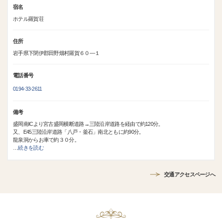
宿名
ホテル羅賀荘
住所
岩手県下閉伊郡田野畑村羅賀６０―１
電話番号
0194-33-2611
備考
盛岡南ICより宮古盛岡横断道路→三陸沿岸道路を経由で約120分。
又、E45三陸沿岸道路「八戸・釜石」南北ともに約90分。
龍泉洞からお車で約３０分。
…
続きを読む
交通アクセスページへ