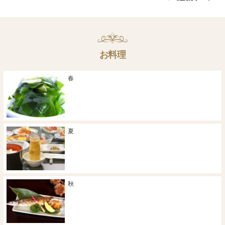
お料理
春
夏
秋