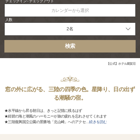
チェックイン - チェックアウト
カレンダーから選択
人数
検索
【公式】ホテル羅賀荘
窓の外に広がる、三陸の四季の色。星降り、日の出ず
る潮騒の宿。
★水平線から昇る朝日は、きっと記憶に残るはず
★紺碧の海と潮風のハーモニーが旅の疲れを忘れさせてくれます
★三陸復興国立公園の景勝地「北山崎」へのアクセ
…
続きを読む