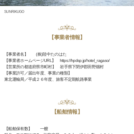
SUNRIKUGO
【事業者情報】
【事業者名】 (株)陸中たのはた
【事業者ホームページURL】 https://hpdsp.jp/hotel_ragaso/
【営業所の都道府県市町村】 岩手県下閉伊郡田野畑村
【事業許可／届出年度、事業の種類】
東北運輸局／平成２６年度、旅客不定期航路事業
【船舶情報】
【船舶保有数】 一艘