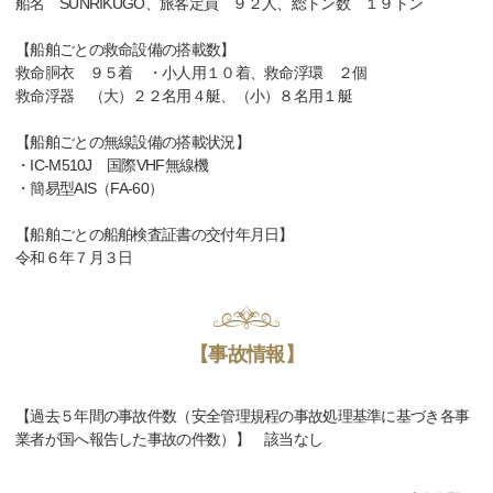
船名 SUNRIKUGO、旅客定員 ９２人、総トン数 １９トン
【船舶ごとの救命設備の搭載数】
救命胴衣 ９５着 ・小人用１０着、救命浮環 ２個
救命浮器 （大）２２名用４艇、（小）８名用１艇
【船舶ごとの無線設備の搭載状況】
・IC-M510J 国際VHF無線機
・簡易型AIS（FA-60）
【船舶ごとの船舶検査証書の交付年月日】
令和６年７月３日
【事故情報】
【過去５年間の事故件数（安全管理規程の事故処理基準に基づき各事
業者が国へ報告した事故の件数）】 該当なし