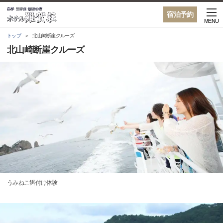
宿泊予約
MENU
トップ
北山崎断崖クルーズ
北山崎断崖クルーズ
うみねこ餌付け体験