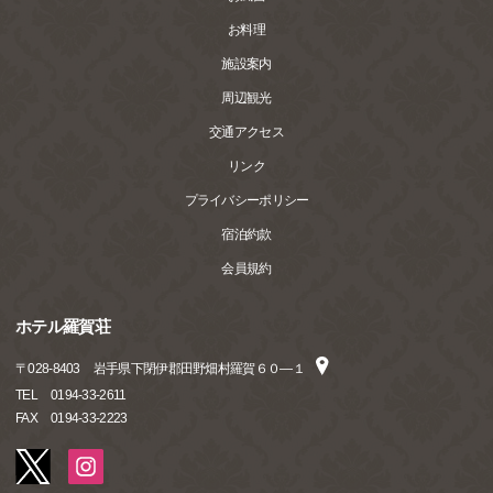
お料理
施設案内
周辺観光
交通アクセス
リンク
プライバシーポリシー
宿泊約款
会員規約
ホテル羅賀荘
〒
028-8403
岩手県下閉伊郡田野畑村羅賀６０―１
TEL
0194-33-2611
FAX
0194-33-2223