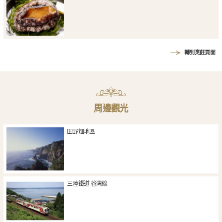
轉到烹飪頁面
周邊觀光
田野畑地區
三陸鐵道 谷灣線