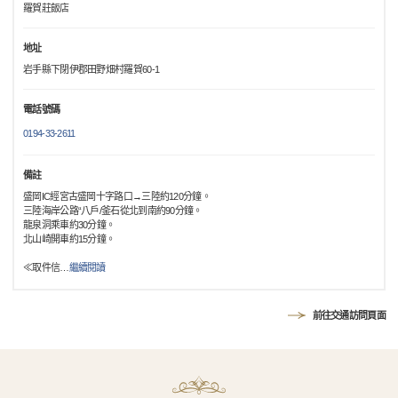
羅賀莊飯店
地址
岩手縣下閉伊郡田野畑村羅賀60-1
電話號碼
0194-33-2611
備註
盛岡IC經宮古盛岡十字路口→三陸約120分鐘。
三陸海岸公路“八戶/釜石從北到南約90分鐘。
龍泉洞乘車約30分鐘。
北山崎開車約15分鐘。
≪取件信
…
繼續閱讀
前往交通訪問頁面