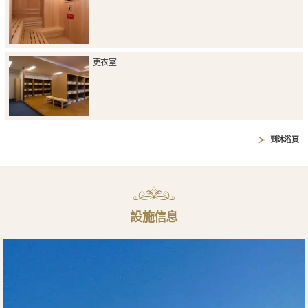
更衣室
到沐浴頁
設施信息