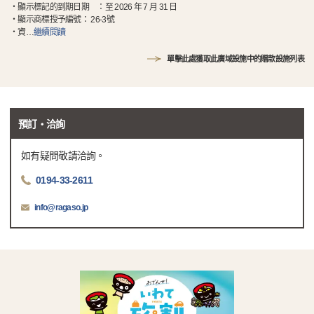
・顯示標記的到期日期 ：至 2026 年 7 月 31 日
・顯示商標授予編號： 26-3號
・資
…
繼續閱讀
單擊此處獲取此廣域設施中的贈款設施列表
預訂・洽詢
如有疑問敬請洽詢。
0194-33-2611
info@ragaso.jp