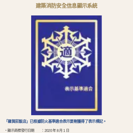
建築消防安全信息顯示系統
「羅賀莊飯店」已根據防火基準適合表示要剛獲得了表示標記。
・顯示商標發行日期 ：2020 年 8 月 1 日