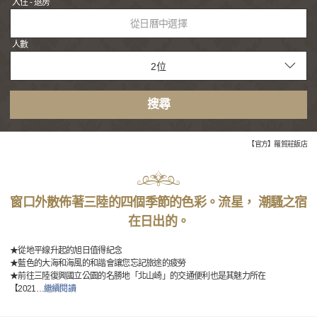
入住 - 退房
從日曆中選擇
人數
搜尋
【官方】羅賀莊飯店
窗口外散佈著三陸的四個季節的色彩。流星， 潮騷之宿
在日出的。
★從地平線升起的旭日值得紀念
★藍色的大海和海風的和諧會讓您忘記旅途的疲勞
★前往三陸復興國立公園的名勝地「北山崎」的交通便利也是其魅力所在
【2021
…
繼續閱讀