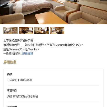
太平洋和海洋的背景音樂。
浪潮和鳥鳴聲……如果您仔細聆聽，所有的天sound都會使您安心。
這是Saisante 北三陸 Sanriku。
一段幸福的時
…
繼續閱讀
房間信息
面積
日式房18平+雙床+客廳
客房特色
海景 /有浴缸和熱水沖水馬桶