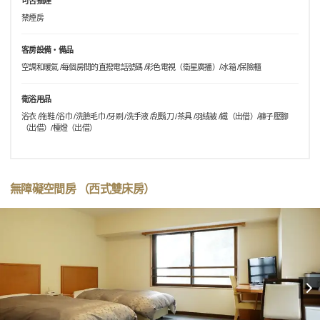
可否抽煙
禁煙房
客房設備・備品
空調和暖氣 /每個房間的直撥電話號碼 /彩色電視（衛星廣播）/冰箱 /保險櫃
衛浴用品
浴衣 /拖鞋 /浴巾 /洗臉毛巾 /牙刷 /洗手液 /刮鬍刀 /茶具 /羽絨被 /鐵（出借）/褲子壓腳
（出借）/檯燈（出借）
無障礙空間房 （西式雙床房）