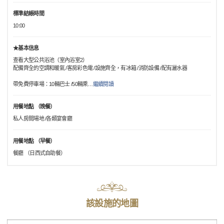
標準結帳時間
10:00
★基本信息
查看大型公共浴池（室內浴室2）
配備齊全的空調和暖氣 /客房彩色電 /設施齊全，有冰箱 /消防設備 /配有灑水器
帶免費停車場：10輛巴士 /50輛乘
…
繼續閱讀
用餐地點 （晚餐）
私人房間場地 /各類宴會廳
用餐地點 （早餐）
餐廳 （日西式自助餐）
該設施的地圖