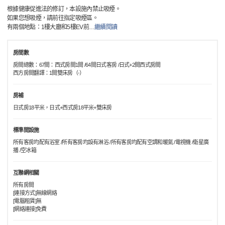
根據健康促進法的修訂，本設施內禁止吸煙。
如果您想吸煙，請前往指定吸煙區。
有兩個地點：1樓大廳和5樓EV前
…
繼續閱讀
房間數
房間總數：67間：西式房間1間 /64間日式客房 /日式+2間西式房間
西方房間翻譯：1間雙床房（-）
房補
日式房18平米，日式+西式房18平米+雙床房
標準間設施
所有客房均配有浴室 /所有客房均設有淋浴 /所有客房均配有空調和暖氣 /電視機 /衛星廣
播 /空冰箱
互聯網相關
所有房間
[連接方式]無線網絡
[電腦租賃]無
[網絡連接]免費