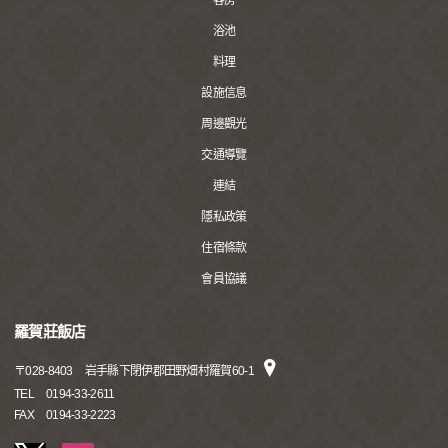
客房
浴池
料理
設施信息
周邊觀光
交通導覽
連結
隱私政策
住宿條款
會員協議
羅賀莊飯店
〒
028-8403
岩手縣下閉伊郡田野畑村羅賀60-1
TEL
0194-33-2611
FAX
0194-33-2223