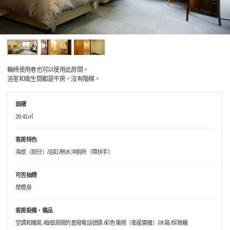
輪椅使用者也可以使用此房間。
浴室和衛生間都是平房，沒有階梯。
面積
29.41㎡
客房特色
海景（部分）/浴缸/熱水沖廁所（帶扶手）
可否抽煙
禁煙房
客房設備・備品
空調和暖氣 /每個房間的直撥電話號碼 /彩色電視（衛星廣播）/冰箱 /保險櫃