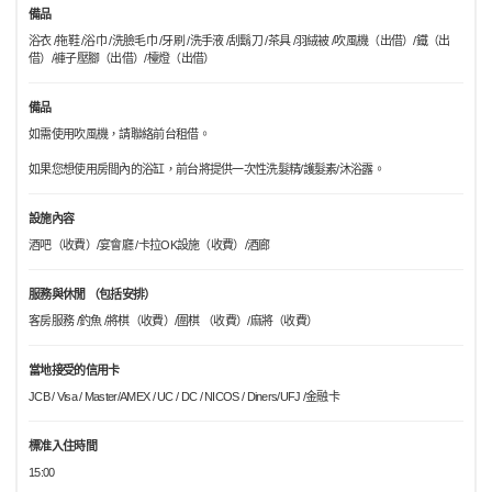
備品
浴衣 /拖鞋 /浴巾 /洗臉毛巾 /牙刷 /洗手液 /刮鬍刀 /茶具 /羽絨被 /吹風機（出借）/鐵（出
借）/褲子壓腳（出借）/檯燈（出借）
備品
如需使用吹風機，請聯絡前台租借。
如果您想使用房間內的浴缸，前台將提供一次性洗髮精/護髮素/沐浴露。
設施內容
酒吧（收費）/宴會廳 /卡拉OK設施（收費）/酒廊
服務與休閒 （包括安排）
客房服務 /釣魚 /將棋（收費）/圍棋 （收費）/麻將（收費）
當地接受的信用卡
JCB / Visa / Master/AMEX / UC / DC / NICOS / Diners/UFJ /金融卡
標准入住時間
15:00