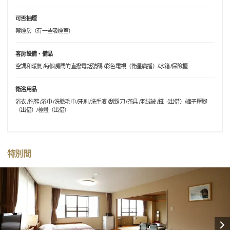
可否抽煙
禁煙房（有一些吸煙室）
客房設備・備品
空調和暖氣 /每個房間的直撥電話號碼 /彩色電視（衛星廣播）/冰箱 /保險櫃
衛浴用品
浴衣 /拖鞋 /浴巾 /洗臉毛巾 /牙刷 /洗手液 /刮鬍刀 /茶具 /羽絨被 /鐵（出借）/褲子壓腳
（出借）/檯燈（出借）
特別間