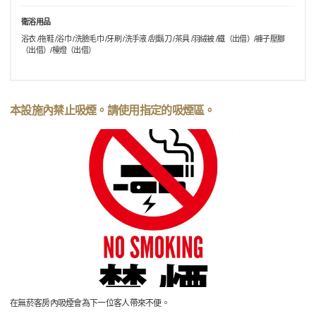
衛浴用品
浴衣 /拖鞋 /浴巾 /洗臉毛巾 /牙刷 /洗手液 /刮鬍刀 /茶具 /羽絨被 /鐵（出借）/褲子壓腳
（出借）/檯燈（出借）
本設施內禁止吸煙。請使用指定的吸煙區。
在無菸客房內吸煙會為下一位客人帶來不便。