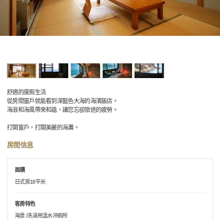
舒適的度假生活
從房間窗戶就能看到深藍色大海的海濱飯店。
海浪和海風帶來和諧，讓您忘卻旅途的疲勞。
打開窗戶，打開美麗的海灘。
房間信息
面積
日式房18平米
客房特色
海景 /洗澡用溫水沖廁所