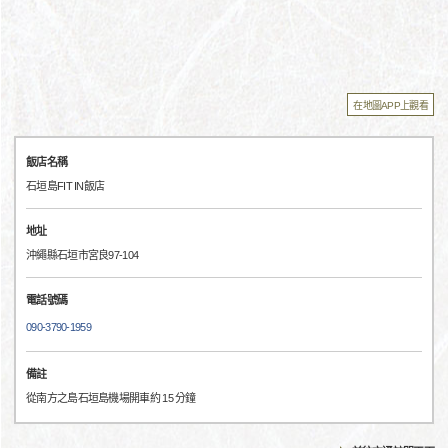
在地圖APP上觀看
飯店名稱
石垣島FIT IN飯店
地址
沖繩縣石垣市宮良97-104
電話號碼
090-3790-1959
備註
從南方之島石垣島機場開車約 15 分鐘