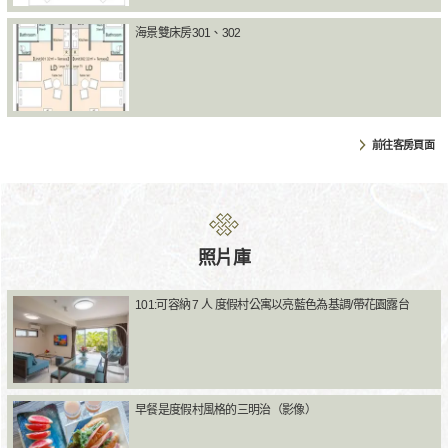
海景雙床房301、302
前往客房頁面
照片庫
101:可容納 7 人 度假村公寓以亮藍色為基調/帶花園露台
早餐是度假村風格的三明治（影像）