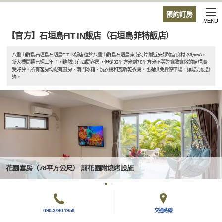
預約訂房
MENU
【官方】石垣島FIT IN飯店（石垣島菲特飯店）
八重山群島石垣島石垣島FIT IN飯店位於八重山群島石垣島東南海岸附近安靜的宮良村 (Miyara)。
新大樓開幕已經三年了，雖然只有四間客房，但從32平方米到78平方米不等的寬敞寬敞的結構廣
受好評。所有客房均配有廚房、兩門冰箱、洗衣機和瓦斯乾衣機，也提供免費停車場，讓您方便舒
適。
花園套房（78平方公尺） 前花園附燒烤設施
090-3790-1959
交通路線