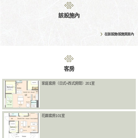
該設施內
在該設施/設施頁面內
客房
家庭套房（日式+西式房間）201室
花園套房101室