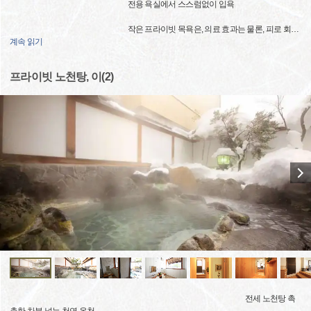
전용 욕실에서 스스럼없이 입욕
작은 프라이빗 목욕은, 의료 효과는 물론, 피로 회
…
계속 읽기
프라이빗 노천탕, 이(2)
전세 노천탕 촉