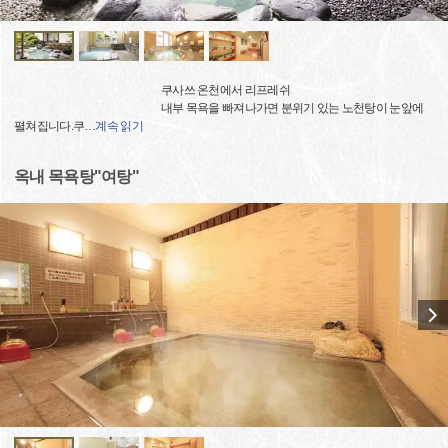
쿠사쓰 온천에서 리프레쉬
내부 목욕을 빠져나가면 분위기 있는 노천탕이 눈앞에
펼쳐집니다.쿠
…
계속 읽기
옥내 목욕탕"여탕"