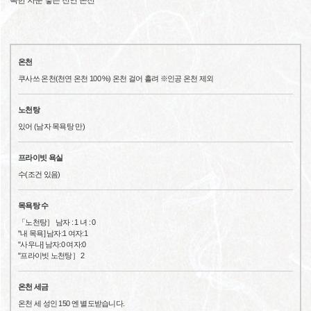
촉한 차분 넣는 천연 온천
온천
쿠사쓰 온천(천연 온천 100 %) 온천 걸어 흘려 ※인공 온천 제외
노천탕
있어 (남자 목욕탕 만)
프라이빗 욕실
수(조건 있음)
목욕탕 수
「노천탕］ 남자 : 1 녀 : 0
"내 목욕] 남자:1 여자:1
"사우나] 남자:0 여자:0
"프라이빗 노천탕］ 2
온천 세금
온천 세 성인 150 엔 별도받습니다.