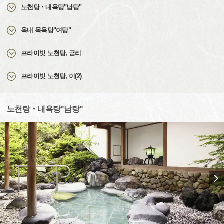
노천탕・내욕탕"남탕"
옥내 목욕탕"여탕"
프라이빗 노천탕, 금리
프라이빗 노천탕, 이(2)
노천탕・내욕탕"남탕"