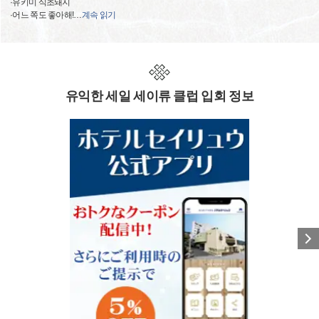
·유키미 식초돼지
·어느 쪽도 좋아해!
…
계속 읽기
유익한 세일 세이류 클럽 입회 정보