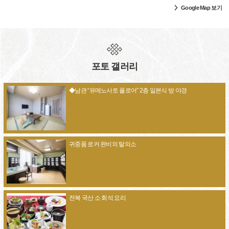
Google Map 보기
포토 갤러리
◆남관 “유메노사토 플로어” 2층 일본식 방 야경
귀중품 로커 완비의 탈의소
전복 국산 소 회석 요리