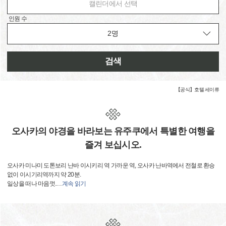
캘린더에서 선택
인원 수
검색
【공식】호텔 세이류
오사카의 야경을 바라보는 유주쿠에서 특별한 여행을
즐겨 보십시오.
오사카 미나미 도톤보리 난바 이시키리 역 가까운 역, 오사카 난바역에서 전철로 환승
없이 이시기리역까지 약 20분.
일상을 떠나 마음껏.
…
계속 읽기