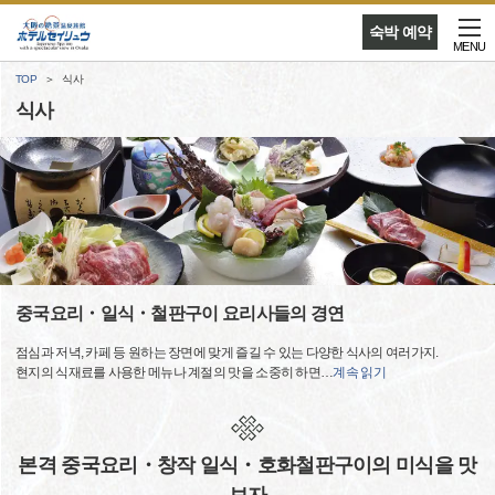
숙박 예약
MENU
TOP
식사
식사
중국요리・일식・철판구이 요리사들의 경연
점심과 저녁, 카페 등 원하는 장면에 맞게 즐길 수 있는 다양한 식사의 여러가지.
현지의 식재료를 사용한 메뉴나 계절의 맛을 소중히 하면
…
계속 읽기
본격 중국요리・창작 일식・호화철판구이의 미식을 맛