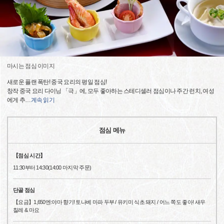
마시는 점심 이미지
새로운 플랜 폭탄! 중국 요리의 평일 점심!
창작 중국 요리 다이닝 「극」에, 모두 좋아하는 스테디셀러 점심이나 주간 런치, 여성
에게 추
…
계속 읽기
점심 메뉴
【점심 시간】
11:30부터 14:30(14:00 마지막 주문)
단골 점심
【요금】1,650엔:야마 향기! 토나베 마파 두부 / 유키미 식초 돼지 / 어느 쪽도 좋아! 새우
칠레 & 마요