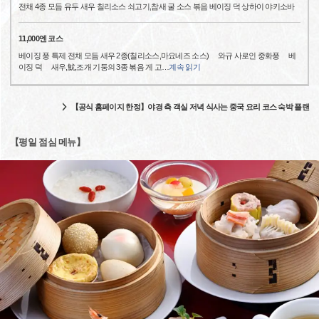
전채 4종 모듬 유두 새우 칠리소스 쇠고기,참새 굴 소스 볶음 베이징 덕 상하이 야키소바
11,000엔 코스
베이징 풍 특제 전채 모듬 새우 2종(칠리소스,마요네즈 소스) 와규 사로인 중화풍 베
이징 덕 새우,魷,조개 기둥의 3종 볶음 게 고
…
계속 읽기
【공식 홈페이지 한정】야경 측 객실 저녁 식사는 중국 요리 코스 숙박 플랜
【평일 점심 메뉴】