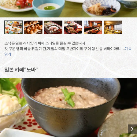
조식은 일본과 서양의 뷔페 스타일을 즐길 수 있습니다.
갓 구운 빵과 국물 튀김 계란, 계절의 매일 오반자이와 구이 생선 등 버라이어티
…
계속
읽기
일본 카페"노바"