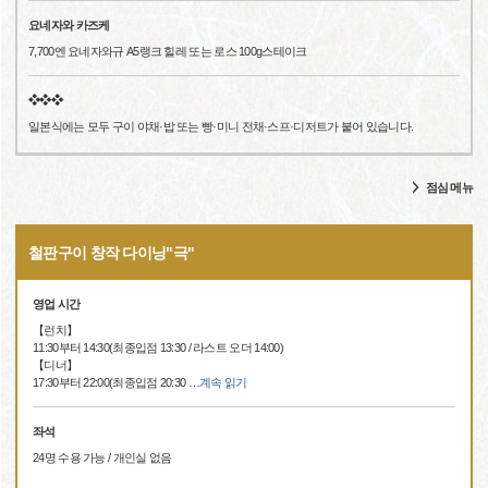
요네자와 카즈케
7,700엔 요네자와규 A5랭크 힐레 또는 로스 100g스테이크
❖❖❖
일본식에는 모두 구이 야채·밥 또는 빵·미니 전채·스프·디저트가 붙어 있습니다.
점심 메뉴
철판구이 창작 다이닝"극"
영업 시간
【런치】
11:30부터 14:30(최종입점 13:30 / 라스트 오더 14:00)
【디너】
17:30부터 22:00(최종입점 20:30
…
계속 읽기
좌석
24명 수용 가능 / 개인실 없음