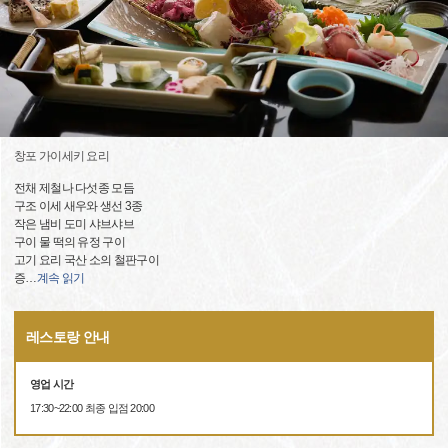
창포 가이세키 요리
전채 제철나 다섯종 모듬
구조 이세 새우와 생선 3종
작은 냄비 도미 샤브샤브
구이 물 떡의 유정 구이
고기 요리 국산 소의 철판구이
증
…
계속 읽기
레스토랑 안내
영업 시간
17:30~22:00 최종 입점 20:00