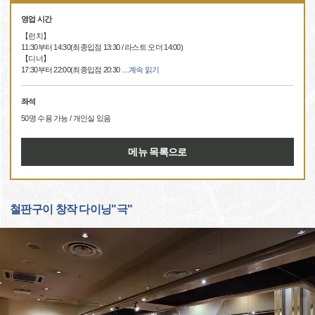
영업 시간
【런치】
11:30부터 14:30(최종입점 13:30 / 라스트 오더 14:00)
【디너】
17:30부터 22:00(최종입점 20:30
…
계속 읽기
좌석
50명 수용 가능 / 개인실 있음
메뉴 목록으로
철판구이 창작 다이닝"극"