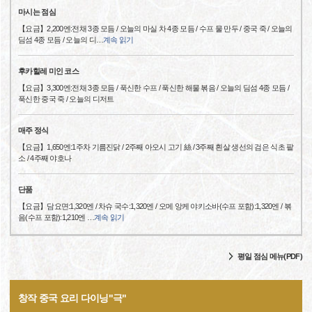
마시는 점심
【요금】2,200엔:전채 3종 모듬 / 오늘의 마실 차 4종 모듬 / 수프 물 만두 / 중국 죽 / 오늘의
딤섬 4종 모듬 / 오늘의 디
…
계속 읽기
후카힐레 미인 코스
【요금】3,300엔:전채 3종 모듬 / 푹신한 수프 / 푹신한 해물 볶음 / 오늘의 딤섬 4종 모듬 /
푹신한 중국 죽 / 오늘의 디저트
매주 정식
【요금】1,650엔:1주차 기름진닭 / 2주째 아오시 고기 絲 / 3주째 흰살 생선의 검은 식초 팥
소 / 4주째 야호나
단품
【요금】담요면:1,320엔 / 차슈 국수:1,320엔 / 오메 앙케 야키소바(수프 포함):1,320엔 / 볶
음(수프 포함):1,210엔
…
계속 읽기
평일 점심 메뉴(PDF)
창작 중국 요리 다이닝"극"