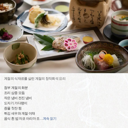
계절의 식재료를 살린 계절의 창작회석 요리
첨부 계절의 화분
조리 삼종 모듬
작은 냄비 전진 냄비
도자기 가다랭이
증물 찻잔 찜
튀김 새우와 계절 야채
음식 흰 밥 자코 아리마 조
…
계속 읽기