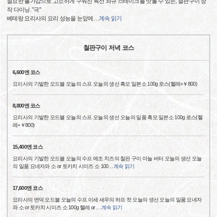
절묘한 불가감으로 고소하게 구워진 특선 와규 스테이크를 맛볼 수 있는, 철판구이 창
작 다이닝. "극"
베테랑 요리사의 요리 성능을 눈앞에
…
계속 읽기
철판구이 저녁 코스
6,600엔 코스
요리사의 기발한 오드블 오늘의 스프 오늘의 생선 흑모 일본소 100g 로스(헬레+￥800)
8,800엔 코스
요리사의 기발한 오드블 오늘의 스프 오늘의 생선 오늘의 일품 흑모 일본소 100g 로스(헬
레+￥800)
15,400엔 코스
요리사의 기발한 오드블 오늘의 수프 에조 치즈의 철판 구이 마늘 버터 오늘의 생선 오늘
의 일품 요네자와 소 or 토카치 시미즈 소 100
…
계속 읽기
17,600엔 코스
요리사의 변덕 오드블 오늘의 수프 이세 새우의 하프 컷 오늘의 생선 오늘의 일품 요네자
와 소 or 토카치 시미즈 소 100g 헬레 or
…
계속 읽기