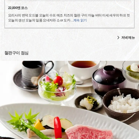
22,000엔 코스
요리사의 변덕 오드블 오늘의 수프 에조 치즈의 철판 구이 마늘 버터 이세 새우의 하프 컷
오늘의 생선 오늘의 일품 요네자와 소 or 도카
…
계속 읽기
저녁 메뉴
철판구이 점심