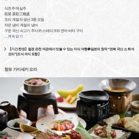
식전주 매실주
前菜 菜彩三種盛
조리 계절의 생선 3종 모듬
작은 냄비 계절의 냄비
구운 국산 쇠고기 주사위 스테이크와 연어 버터 구이
…
계속 읽기
【기간 한정】절경 온천 여관에서 맛볼 수 있는 미식 여행◆일본의 창작 “전복 국산 소 회석
요리”[조식 석식 포함】
창포 가이세키 요리