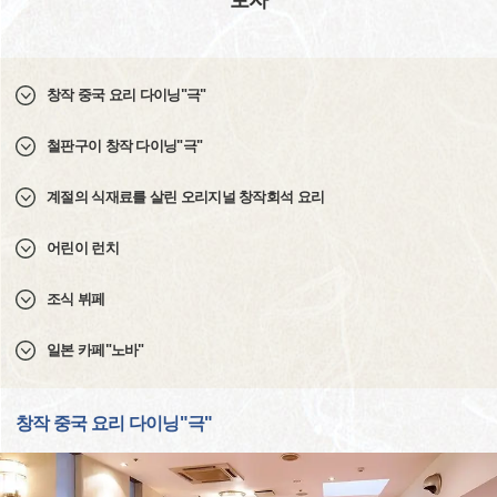
보자
창작 중국 요리 다이닝"극"
철판구이 창작 다이닝"극"
계절의 식재료를 살린 오리지널 창작회석 요리
어린이 런치
조식 뷔페
일본 카페"노바"
창작 중국 요리 다이닝"극"