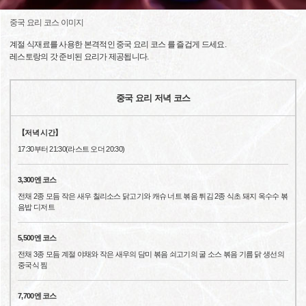
중국 요리 코스 이미지
계절 식재료를 사용한 본격적인 중국 요리 코스 를 즐겁게 드세요.
레스토랑의 갓 준비된 요리가 제공됩니다.
중국 요리 저녁 코스
【저녁 시간】
17:30부터 21:30(라스트 오더 20:30)
3,300엔 코스
전채 2종 모듬 작은 새우 칠리소스 닭고기와 캐슈 너트 볶음 튀김 2종 식초 돼지 옥수수 볶
음밥 디저트
5,500엔 코스
전채 3종 모듬 계절 야채와 작은 새우의 담미 볶음 쇠고기의 굴 소스 볶음 기름 닭 생선의
중국식 찜
7,700엔 코스