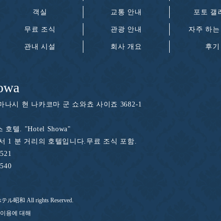
객실
교통 안내
포토 갤
무료 조식
관광 안내
자주 하는
관내 시설
회사 개요
후기
owa
마나시 현 나카코마 군 쇼와쵸 사이죠 3682-1
텔. "Hotel Showa"
에서 1 분 거리의 호텔입니다.무료 조식 포함.
1521
1540
 ホテル昭和 All rights Reserved.
ie 이용에 대해