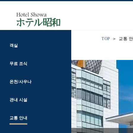
TOP
교통 
객실
무료 조식
온천/사우나
관내 시설
교통 안내