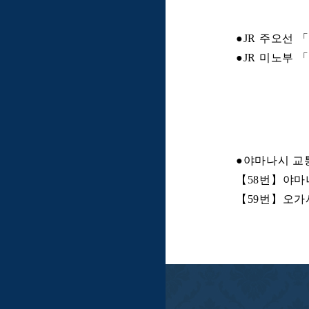
●JR 주오선 
●JR 미노부 「
●야마나시 교통
【58번】야마나
【59번】오가사