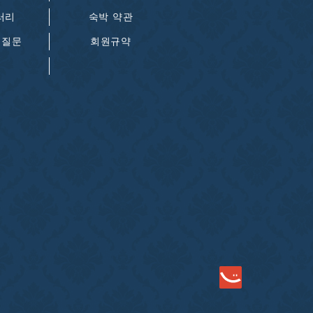
러리
숙박 약관
 질문
회원규약