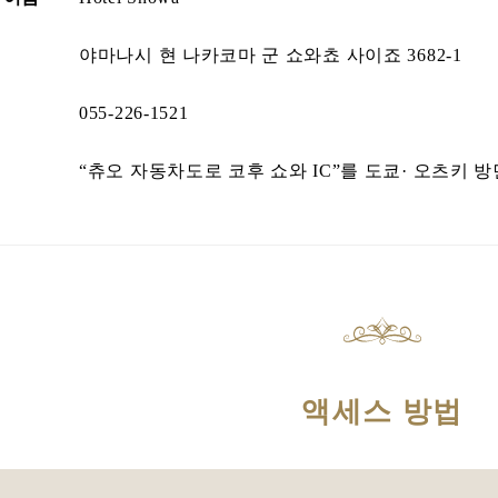
야마나시 현 나카코마 군 쇼와쵸 사이죠 3682-1
055-226-1521
“츄오 자동차도로 코후 쇼와 IC”를 도쿄· 오츠키
액세스 방법