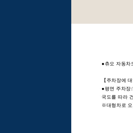
●츄오 자동차도
【주차장에 
●평면 주차장:
국도를 따라 
※대형차로 오