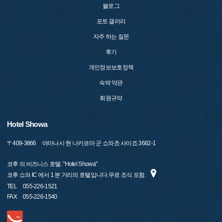
블로그
포토 갤러리
자주 하는 질문
후기
개인정보보호정책
숙박 약관
회원규약
Hotel Showa
〒
409-3866
야마나시 현 나카코마 군 쇼와쵸 사이죠 3682-1
코후 의 비즈니스 호텔. "Hotel Showa"
코후 쇼와 IC 에서 1 분 거리의 호텔입니다.무료 조식 포함.
TEL
055-226-1521
FAX
055-226-1540