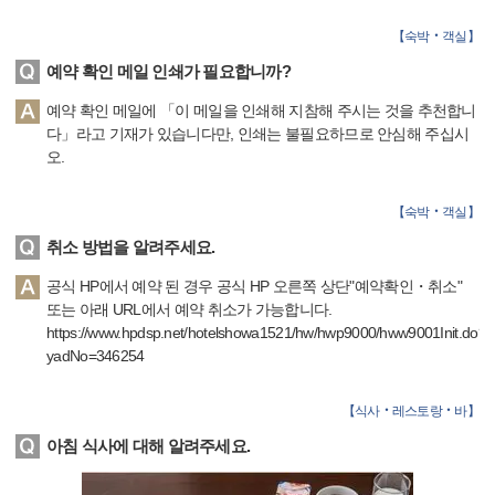
【
숙박‧객실
】
예약 확인 메일 인쇄가 필요합니까?
예약 확인 메일에 「이 메일을 인쇄해 지참해 주시는 것을 추천합니
다」라고 기재가 있습니다만, 인쇄는 불필요하므로 안심해 주십시
오.
【
숙박‧객실
】
취소 방법을 알려주세요.
공식 HP에서 예약 된 경우 공식 HP 오른쪽 상단"예약확인・취소"
또는 아래 URL에서 예약 취소가 가능합니다.
https://www.hpdsp.net/hotelshowa1521/hw/hwp9000/hww9001Init.do?
yadNo=346254
【
식사‧레스토랑‧바
】
아침 식사에 대해 알려주세요.