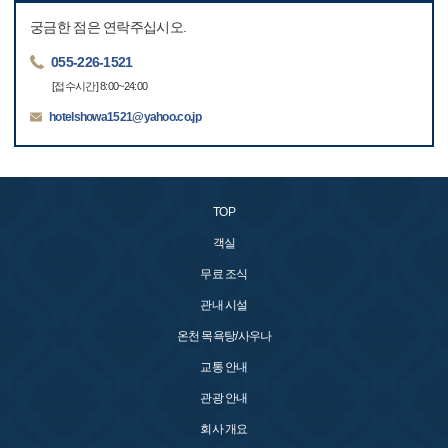
궁금한 점은 연락주십시오.
055-226-1521
[접수시간] 8:00~24:00
hotelshowa1521@yahoo.co.jp
TOP
객실
무료 조식
관내 시설
온천 목욕탕/사우나
교통 안내
관광 안내
회사 개요