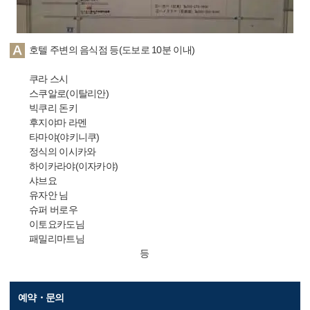
호텔 주변의 음식점 등(도보로 10분 이내)
쿠라 스시
스쿠알로(이탈리안)
빅쿠리 돈키
후지야마 라멘
타마야(야키니쿠)
정식의 이시카와
하이카라야(이자카야)
샤브요
유자안 님
슈퍼 버로우
이토요카도님
패밀리마트님
등
예약・문의