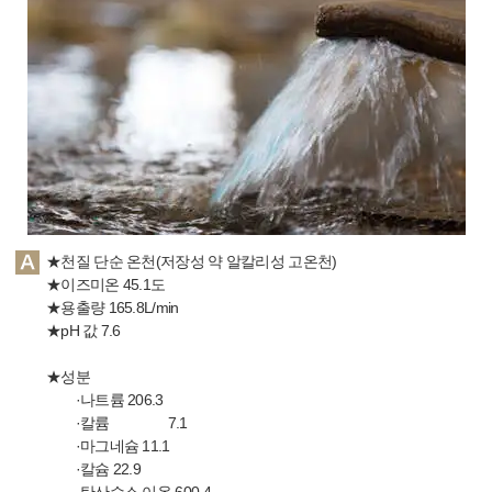
★천질 단순 온천(저장성 약 알칼리성 고온천)
★이즈미온 45.1도
★용출량 165.8L/min
★pH 값 7.6
★성분
·나트륨 206.3
·칼륨 7.1
·마그네슘 11.1
·칼슘 22.9