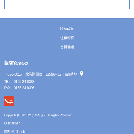
隱私政策
住宿條款
會員協議
飯店Yamako
〒
080-0015
北海道帶廣市西5條南12丁目9番地
TEL
0155-24-8383
FAX
0155-24-8396
Copyright (C) 2018ホテルやまこ All Rights Reserved.
Disclaimer
關於使用cookie