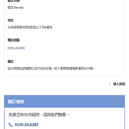
飯店名稱
飯店Yamako
地址
北海道帶廣市西5條南12丁目9番地
電話號碼
0155-24-8383
備註
從JR帶廣站西通南口步行約4分鐘。從十勝帶廣機場乘車約40分鐘。
進入頁面
預訂/查詢
如果您有任何疑問，請與我們聯繫。
0155-24-8383