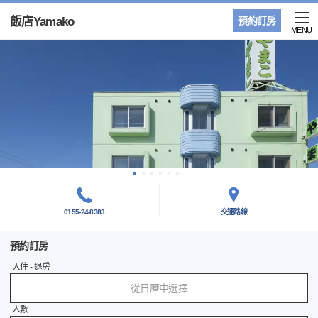
飯店Yamako
預約訂房
MENU
0155-24-8383
交通路線
預約訂房
入住 - 退房
從日曆中選擇
人數