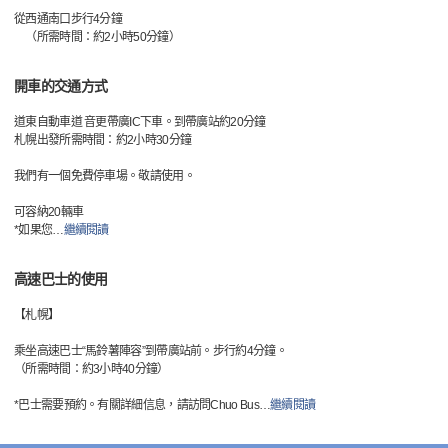
從西通南口步行4分鐘
（所需時間：約2小時50分鐘）
開車的交通方式
道東自動車道 音更帶廣IC下車。到帶廣站約20分鐘
札幌出發所需時間：約2小時30分鐘
我們有一個免費停車場。敬請使用。
可容納20輛車
*如果您
…
繼續閱讀
高速巴士的使用
【札幌】
乘坐高速巴士“馬鈴薯陣容”到帶廣站前。步行約4分鐘。
（所需時間：約3小時40分鐘）
*巴士需要預約。有關詳細信息，請訪問Chuo Bus
…
繼續閱讀