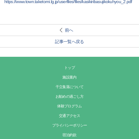
https://www.town.taketomi.lg.jp/userfiles/files/kasikiribasujikokuhyou_2.pdf
前へ
記事一覧へ戻る
トップ
施設案内
干立集落について
お勧めの過ごし方
体験プログラム
交通アクセス
プライバシーポリシー
宿泊約款