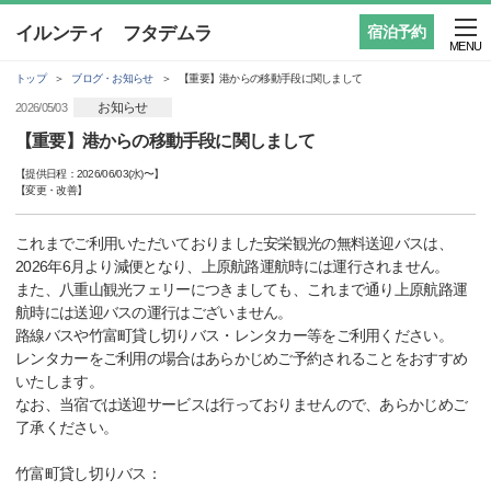
イルンティ フタデムラ
宿泊予約
MENU
トップ
ブログ・お知らせ
【重要】港からの移動手段に関しまして
お知らせ
2026/05/03
【重要】港からの移動手段に関しまして
【提供日程：
2026/06/03(水)
〜】
【
変更・改善
】
これまでご利用いただいておりました安栄観光の無料送迎バスは、
2026年6月より減便となり、上原航路運航時には運行されません。
また、八重山観光フェリーにつきましても、これまで通り上原航路運
航時には送迎バスの運行はございません。
路線バスや竹富町貸し切りバス・レンタカー等をご利用ください。
レンタカーをご利用の場合はあらかじめご予約されることをおすすめ
いたします。
なお、当宿では送迎サービスは行っておりませんので、あらかじめご
了承ください。
竹富町貸し切りバス：