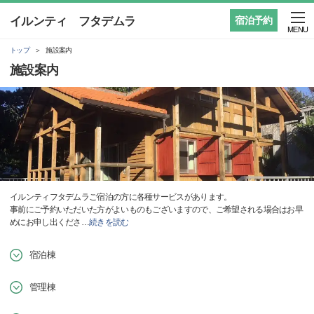
イルンティ フタデムラ
宿泊予約
MENU
トップ
施設案内
施設案内
イルンティフタデムラご宿泊の方に各種サービスがあります。
​事前にご予約いただいた方がよいものもございますので、ご希望される場合はお早
めにお申し出くださ
…
続きを読む
宿泊棟
管理棟