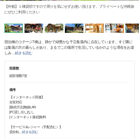
【外観】１棟貸切ですので周りを気にせずお使い頂けます。プライベートな沖縄旅
にぜひご利用ください
宿泊棟のコテージ7棟は、静かで緑豊かな干立集落内に点在しています。すぐ隣に
は集落の方の暮らしがあり、まるでこの場所で生活しているかのような滞在をお楽
しみ
…
続きを読む
部屋数
総部屋数7室
備考
【インターネット関連】
全室対応
[接続方法]無線LAN
[PC貸し出し]なし
[インターネット接続]無料
【サービス&レジャー（手配含む）】
貸自転
…
続きを読む