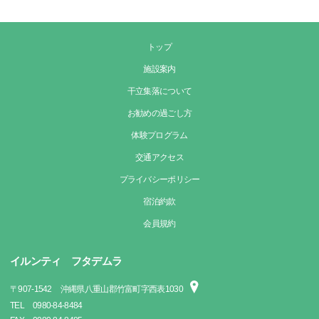
トップ
施設案内
干立集落について
お勧めの過ごし方
体験プログラム
交通アクセス
プライバシーポリシー
宿泊約款
会員規約
イルンティ フタデムラ
〒
907-1542
沖縄県八重山郡竹富町字西表1030
TEL
0980-84-8484