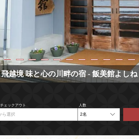
飛越境 味と心の川畔の宿 - 飯美館よしね
- チェックアウト
人数
から選択