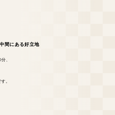
中間にある好立地
0分、
です。