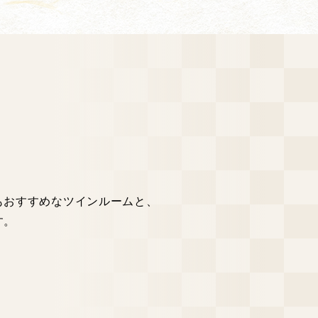
もおすすめなツインルームと、
す。
。