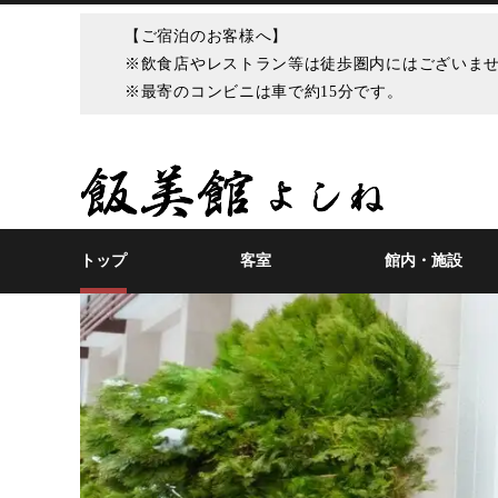
【ご宿泊のお客様へ】
※飲食店やレストラン等は徒歩圏内にはございま
※最寄のコンビニは車で約15分です。
トップ
客室
館内・施設