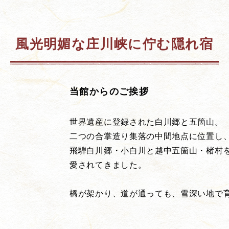
風光明媚な庄川峡に佇む隠れ宿
当館からのご挨拶
世界遺産に登録された白川郷と五箇山。
二つの合掌造り集落の中間地点に位置し
飛騨白川郷・小白川と越中五箇山・楮村
愛されてきました。
橋が架かり、道が通っても、雪深い地で