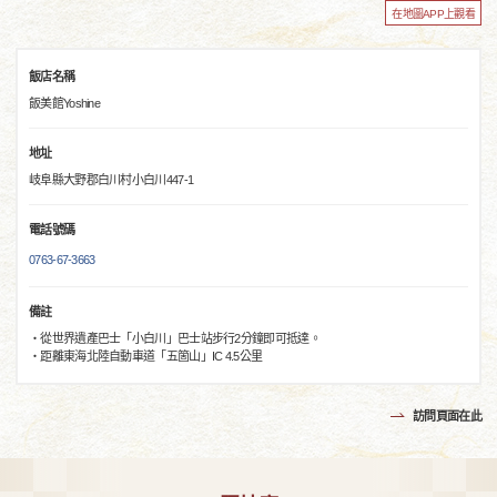
在地圖APP上觀看
飯店名稱
飯美館Yoshine
地址
岐阜縣大野郡白川村小白川447-1
電話號碼
0763-67-3663
備註
・從世界遺產巴士「小白川」巴士站步行2分鐘即可抵達。
・距離東海北陸自動車道「五箇山」IC 4.5公里
訪問頁面在此