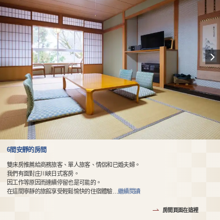
6間安靜的房間
雙床房推薦給商務旅客、單人旅客、情侶和已婚夫婦。
我們有面對庄川峽日式客房。
因工作等原因而連續停留也是可能的。
在這間寧靜的旅館享受輕鬆愉快的住宿體驗
…
繼續閱讀
房間頁面在這裡