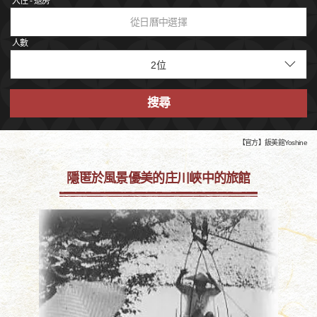
入住 - 退房
從日曆中選擇
人數
搜尋
【官方】飯美館Yoshine
隱匿於風景優美的庄川峽中的旅館