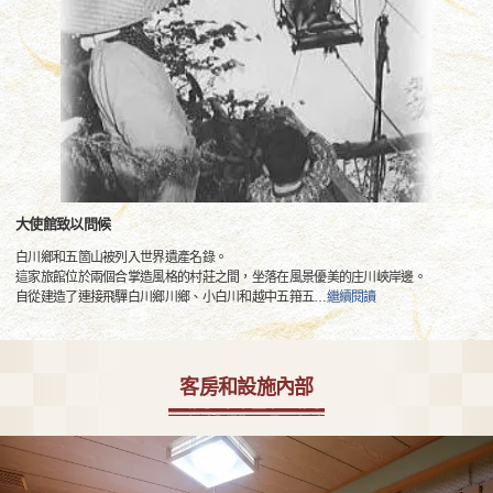
大使館致以問候
白川鄉和五箇山被列入世界遺產名錄。
這家旅館位於兩個合掌造風格的村莊之間，坐落在風景優美的庄川峽岸邊。
自從建造了連接飛驒白川鄉川鄉、小白川和越中五箝五
…
繼續閱讀
客房和設施內部