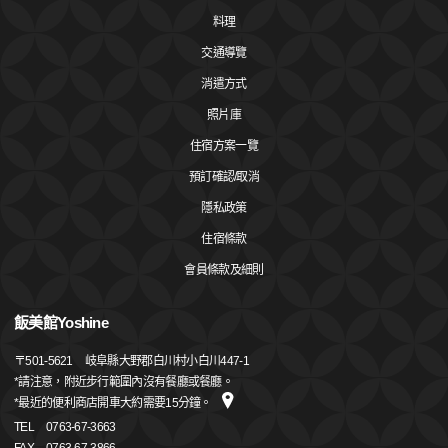
料理
交通導覽
消遣方式
照片庫
住宿方案一覽
預訂確認/取消
隱私政策
住宿條款
會員條款及細則
飯美館Yoshine
〒
501-5621
岐阜縣大野郡白川村小白川447-1
*請注意，附近步行範圍內沒有餐廳或餐廳。
*最近的便利商店開車大約需要15分鐘。
TEL
0763-67-3663
FAX
0763-67-3866