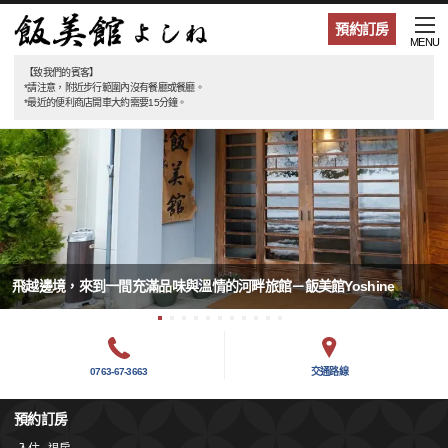
預約訂房
MENU
【致我們的賓客】
*請注意，附近步行範圍內沒有餐廳或餐廳。
*最近的便利商店開車大約需要15分鐘。
飛越邊境，來到一間充滿品味與溫情的河畔旅館－飯美館Yoshine
0763-67-3663
交通路線
預約訂房