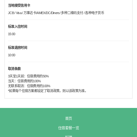
当地接受信用卡
JCB / Visa / 万事达卡/AMEX/DC/Diners/ 多种二维码支付 / 各种电子货币
标准入住时间
15:00
标准退房时间
10:00
取消条款
3天至1天前：住宿费用的50%
当天：住宿费用的100%
无联系取消：住宿费用的100%
*如果每个住宿方案都设定了取消政策，则以该政策为准。
首页
住宿套餐一览