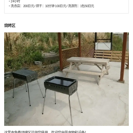
・24小时
・洗衣店：200日元 / 烘干：10分钟 100日元 / 洗涤剂：1包50日元
烧烤区
这里有免费烧烤区可供您使用，欢迎您自带食物和设备！