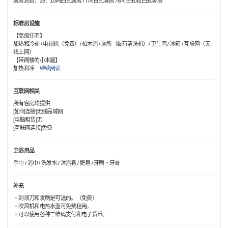
客房总数：25：10间西式客房 / 7间日式客房 / 8间日式和西式客房
标准房设施
【高级住宅】
加热和冷却 / 电视机（免费）/ 柏木浴 / 厕所（配有清洗机）/ 卫生间 / 冰箱 / 互联网（无
线上网）
【带阁楼的小木屋】
加热和冷
…
继续阅读
互联网相关
所有客房均提供
[如何连接]无线局域网
[电脑租赁]无
[互联网连接]免费
卫浴用品
手巾 / 浴巾 / 洗发水 / 沐浴皂 / 肥皂 / 牙刷・牙膏
补充
・剃须刀和发刷是可选的。（免费）
・吹风机和电热水壶可免费租用。
・可以使用各种二维码支付和电子货币。