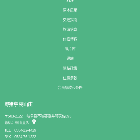
料理
原木房屋
交通指南
旅游信息
住宿博客
照片库
设施
隐私政策
住宿条款
会员条款和条件
野猪亭 桐山庄
〒
503-2122
岐阜县不破郡垂井町表佐693
总机：桐山直久
TEL
0584-22-4429
FAX
0584-76-1322