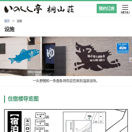
预约订房
MENU
首页
设施
设施
一头野猪和一条香鱼将欢迎您来到温泉浴场。
住宿楼导览图