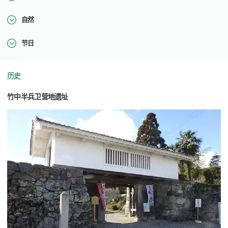
自然
节日
历史
竹中半兵卫营地遗址