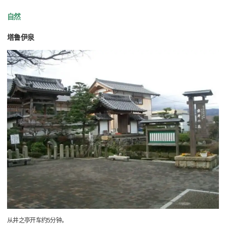
自然
塔鲁伊泉
从井之亭开车约5分钟。