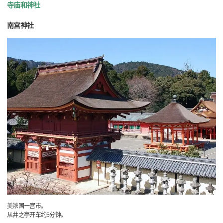
寺庙和神社
南宫神社
美浓国一宫市。
从井之亭开车约5分钟。