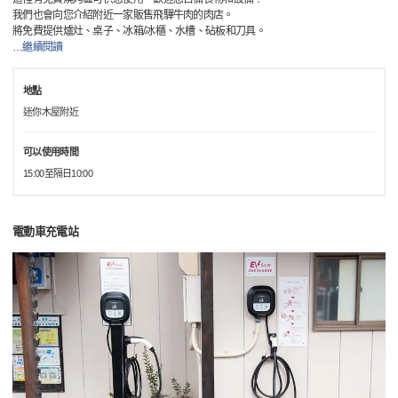
我們也會向您介紹附近一家販售飛驒牛肉的肉店。
將免費提供爐灶、桌子、冰箱/冰櫃、水槽、砧板和刀具。
…
繼續閱讀
地點
迷你木屋附近
可以使用時間
15:00至隔日10:00
電動車充電站