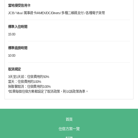
當地接受信用卡
JCB / Visa / 萬事達卡/AMEX/DC/Diners/ 多種二維碼支付 / 各種電子貨幣
標準入住時間
15:00
標準退房時間
10:00
取消規定
3天至1天前：住宿費用的50%
當天：住宿費用的100%
無聯繫取消：住宿費用的100%
*如果每個住宿方案都設定了取消政策，則以該政策為準。
首頁
住宿方案一覽