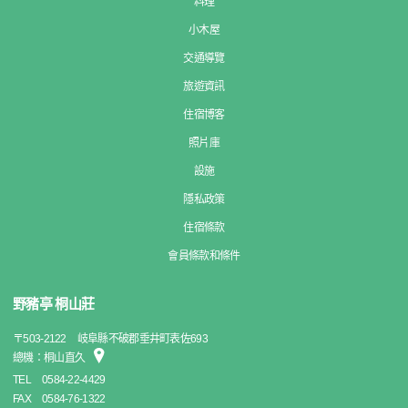
料理
小木屋
交通導覽
旅遊資訊
住宿博客
照片庫
設施
隱私政策
住宿條款
會員條款和條件
野豬亭 桐山莊
〒
503-2122
岐阜縣不破郡垂井町表佐693
總機：桐山直久
TEL
0584-22-4429
FAX
0584-76-1322