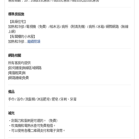
客房總數：25：10間西式客房 / 7間日式客房 / 8間日式及西式客房
標準房設施
【高級住宅】
加熱和冷卻 / 電視機（免費）/ 柏木浴 / 廁所（附清洗機）/ 廁所 / 冰箱 / 網際網路（無線
上網）
【有閣樓的小木屋】
加熱和冷卻
…
繼續閱讀
網路相關
所有客房均提供
[如何連接]無線區域網路
[電腦租賃]無
[網路連線]免費
備品
手巾 / 浴巾 / 洗髮精 / 沐浴肥皂 / 肥皂 / 牙刷、牙膏
補充
・刮鬍刀和髮刷是可選的。（免費）
・吹風機和電熱水壺可免費租借。
・可以使用各種二維碼支付和電子貨幣。