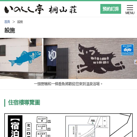
預約訂房
MENU
首頁
設施
設施
一頭野豬和一條香魚將歡迎您來到溫泉浴場。
住宿樓導覽圖