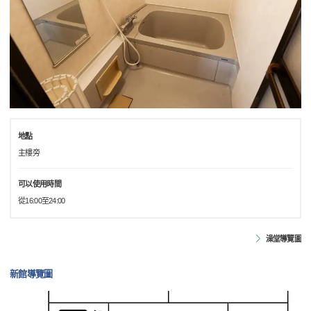
地點
主樓旁
可以使用時間
從16:00至24:00
澡堂導覽圖
新館導覽圖