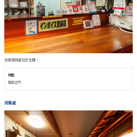
住宿接待處位於主樓。
地點
緊鄰正門
用餐處