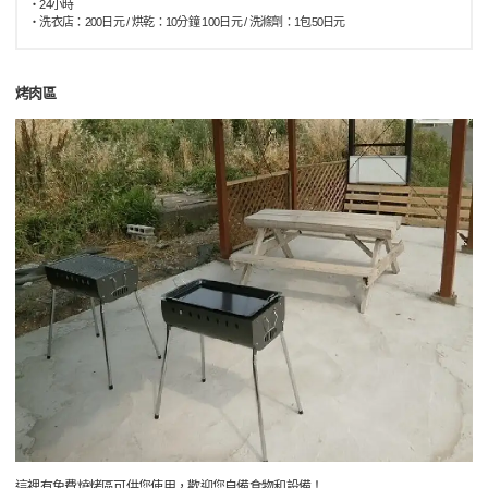
・24小時
・洗衣店：200日元 / 烘乾：10分鐘 100日元 / 洗滌劑：1包50日元
烤肉區
這裡有免費燒烤區可供您使用，歡迎您自備食物和設備！