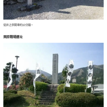
從井之亭開車約10分鐘。
関原戰場遺址