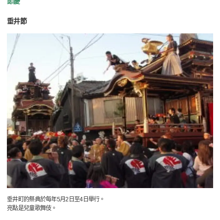
節慶
垂井節
垂井町的祭典於每年5月2日至4日舉行。
亮點是兒童歌舞伎。