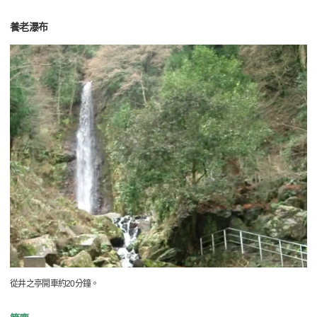
養老瀑布
從井之亭開車約20分鐘。