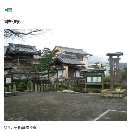
自然
塔魯伊泉
從井之亭開車約5分鐘。