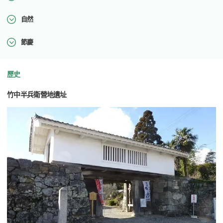
自然
節慶
歷史
竹中半兵衛營地遺址