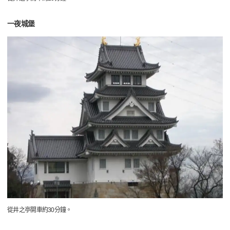
一夜城堡
從井之亭開車約30分鐘。