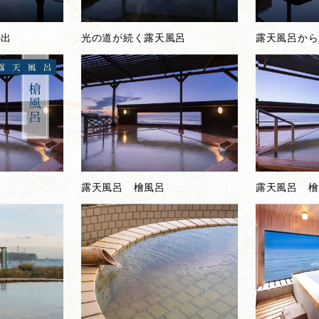
の出
光の道が続く露天風呂
露天風呂から
露天風呂 檜風呂
露天風呂 檜