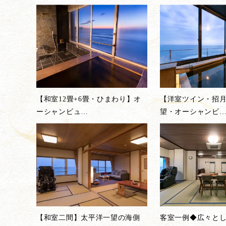
【和室12畳+6畳・ひまわり】オ
【洋室ツイン・招
ーシャンビュ
…
望・オーシャンビ
【和室二間】太平洋一望の海側
客室一例◆広々と