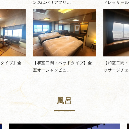
ンスはバリアフリ
…
ドレッサール
ドタイプ】全
【和室二間・ベッドタイプ】全
【和室二間・
…
室オーシャンビュ
…
ッサージチェ
風呂