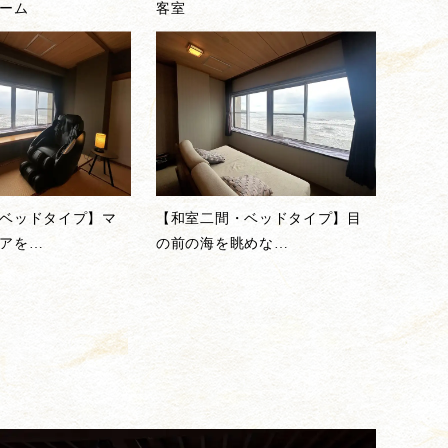
ーム
客室
ベッドタイプ】マ
【和室二間・ベッドタイプ】目
アを
…
の前の海を眺めな
…