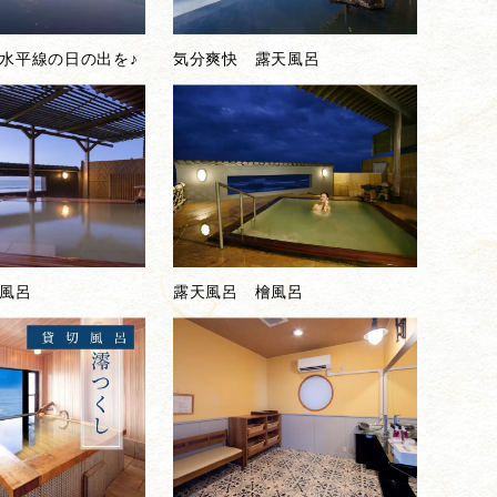
水平線の日の出を♪
気分爽快 露天風呂
風呂
露天風呂 檜風呂