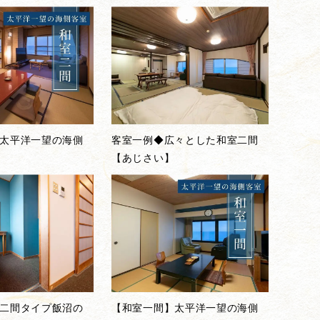
太平洋一望の海側
客室一例◆広々とした和室二間
【あじさい】
二間タイプ飯沼の
【和室一間】太平洋一望の海側