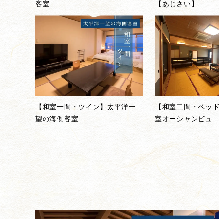
客室
【あじさい】
【和室一間・ツイン】太平洋一
【和室二間・ベッ
望の海側客室
室オーシャンビュ