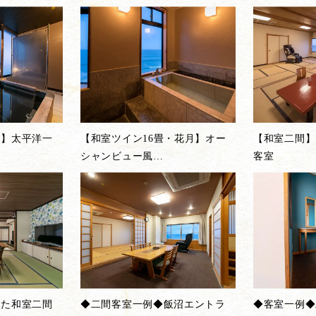
月】太平洋一
【和室ツイン16畳・花月】オー
【和室二間】
…
シャンビュー風
…
客室
した和室二間
◆二間客室一例◆飯沼エントラ
◆客室一例◆