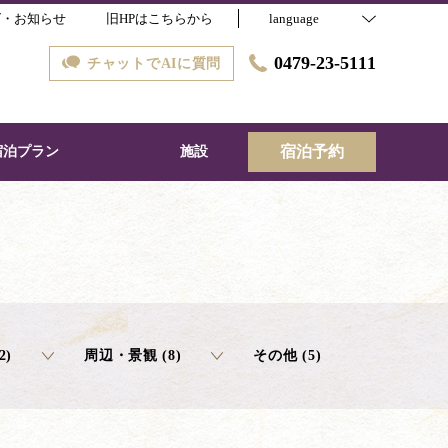
グ・お知らせ
旧HPはこちらから
language
0479-23-5111
チャットでAIに質問
宿泊予約
宿泊プラン
施設
2)
周辺・景観 (8)
その他 (5)