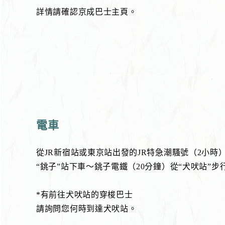
詳情請確認京成巴士主頁。
電車
從JR新宿站或東京站出發的JR特急潮騷號（2小時
“銚子”站下車～銚子電鐵（20分鐘）從“犬吠站”步
*有前往犬吠站的穿梭巴士
請詢問您何時到達犬吠站。