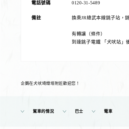
電話號碼
0120-31-5489
備註
換乘JR總武本線銚子站，
有轉讓（條件）
到達銚子電鐵 「犬吠站」
企鵝在犬吠埼燈塔附近歡迎您！
駕車的情況
巴士
電車