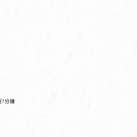
）
行7分鐘