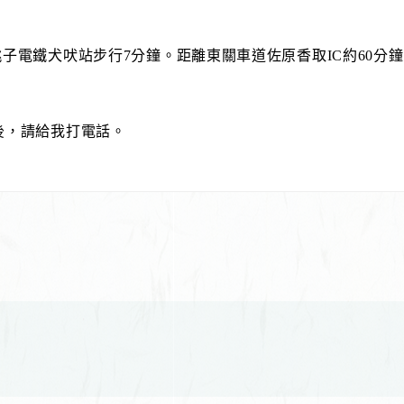
銚子電鐵犬吠站步行7分鐘。距離東關車道佐原香取IC約60分
後，請給我打電話。