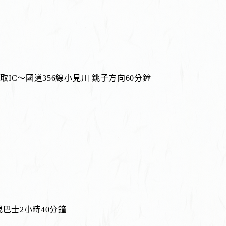
C～國道356線小見川 銚子方向60分鐘
巴士2小時40分鐘