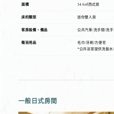
面積
34.6㎡西式房
床的類型
迷你雙人房
客房設備・備品
公共汽車/洗手間/洗手
衛浴用品
毛巾/牙刷/方便皂
*公共浴室提供洗髮水/
一般日式房間