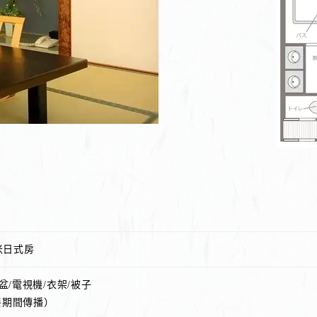
米日式房
盆/電視機/衣架/被子
餐期間傳播）