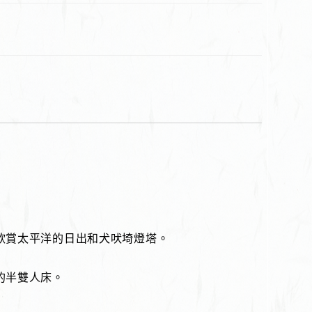
欣賞太平洋的日出和犬吠埼燈塔。
的半雙人床。