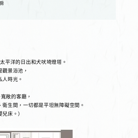
房
到太平洋的日出和犬吠埼燈塔。
是觀景浴池，
私人時光。
+寬敞的客廳，
、衛生間，一切都是平坦無障礙空間。
嬰兒床。）