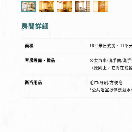
房間詳細
面積
18平米日式房、11平
客房設備・備品
公共汽車/洗手間/洗手
（原則上，它將在晚
衛浴用品
毛巾/牙刷/方便皂
*公共浴室提供洗髮水/