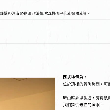
護髮素/沐浴露/剃須刀/浴帽/吹風機/梳子乳液/卸妝液等。
西式特價房。
位於頂樓的轉角房間，可
床由席夢思製造，有寬敞
我們提供最佳的睡眠。