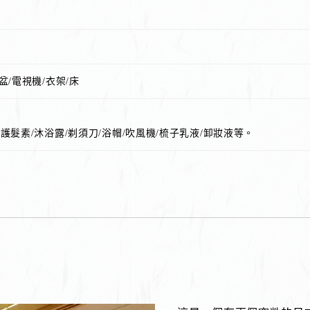
盆/電視機/衣架/床
護髮素/沐浴露/剃須刀/浴帽/吹風機/梳子乳液/卸妝液等。