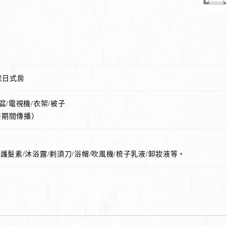
米日式房
盆/電視機/衣架/被子
餐期間傳播）
護髮素/沐浴露/剃須刀/浴帽/吹風機/梳子乳液/卸妝液等。