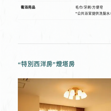
衛浴用品
毛巾/牙刷/方便皂
*公共浴室提供洗髮水/
“特別西洋房”燈塔房