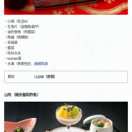
・小碗（毛豆hi）
・生魚片（金槍魚/扁平）
・油炸食物（炸醬菜）
・陶器（烤鯛魚）
・茶碗蒸
・醬菜
・哈科大米
・tsumire湯
・水果（季節性的
…
繼續閱讀
費用
\ 1,550（含稅）
山吹（碗米飯和炸魚）