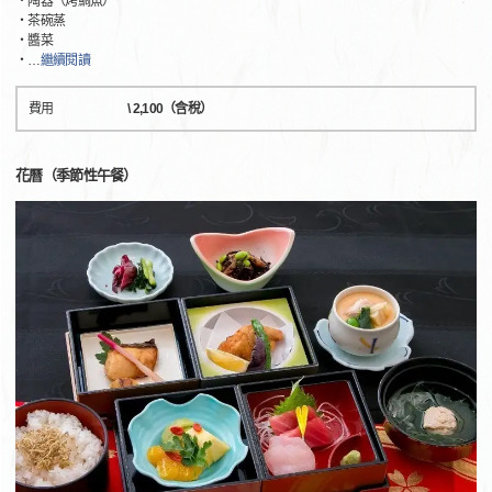
・陶器（烤鯛魚）
・茶碗蒸
・醬菜
・
…
繼續閱讀
費用
\ 2,100（含稅）
花曆（季節性午餐）