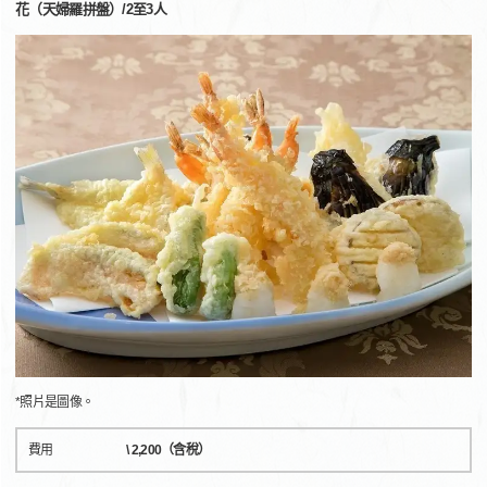
花（天婦羅拼盤）/2至3人
*照片是圖像。
費用
\ 2,200（含稅）