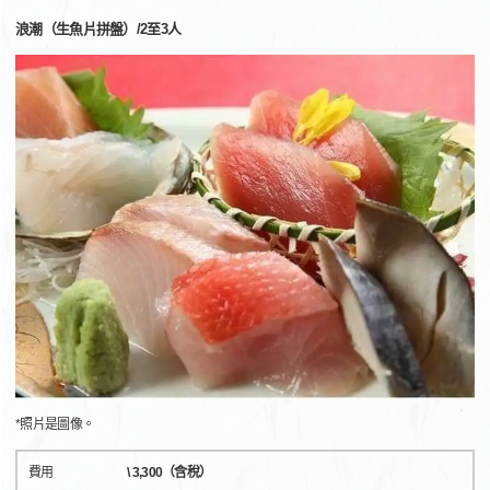
浪潮（生魚片拼盤）/2至3人
*照片是圖像。
費用
\ 3,300（含稅）