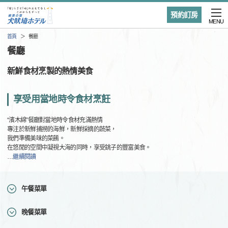
預約訂房
MENU
首頁
餐廳
餐廳
新鮮食材烹製的熱情美食
享受用當地時令食材烹飪
“濱木綿”餐廳對當地時令食材充滿熱情
專注於新鮮捕撈的海鮮，新鮮採摘的蔬菜，
我們準備美味的菜餚。
在悠閒的空間中凝視大海的同時，享受銚子的豐富美食。
…
繼續閱讀
午餐菜單
晚餐菜單