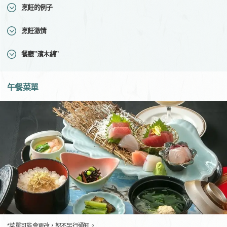
烹飪的例子
烹飪激情
餐廳”濱木綿”
午餐菜單
*菜單可能會更改，恕不另行通知。