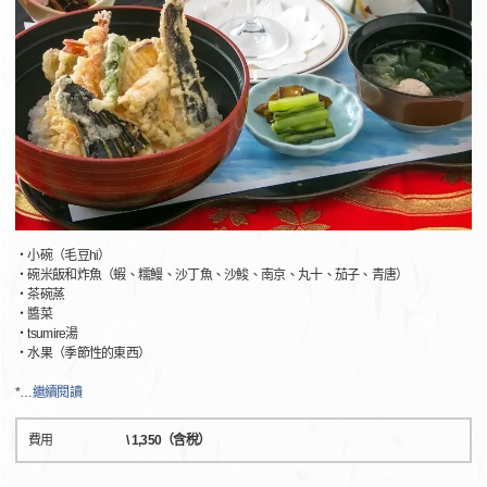
・小碗（毛豆hi）
・碗米飯和炸魚（蝦、糯鰻、沙丁魚、沙鮻、南京、丸十、茄子、青唐）
・茶碗蒸
・醬菜
・tsumire湯
・水果（季節性的東西）
*
…
繼續閱讀
費用
\ 1,350（含稅）