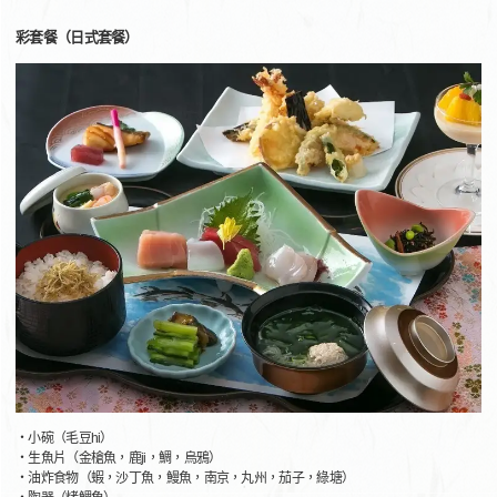
彩套餐（日式套餐）
・小碗（毛豆hi）
・生魚片（金槍魚，鹿ji，鯛，烏鴉）
・油炸食物（蝦，沙丁魚，鰻魚，南京，丸州，茄子，綠塘）