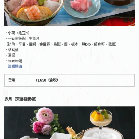
・小碗（毛豆hi）
・一碗米飯配上生魚片
（鮪魚、平目、目鯛、金目鯛、烏賊、蝦、梶木、蔥toro、鮭魚籽、雞蛋）
・茶碗蒸
・溝渠
・tsumire湯
…
繼續閱讀
費用
\ 1,650（含稅）
赤月（天婦羅套餐）