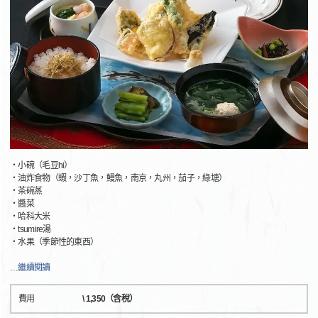
・小碗（毛豆hi）
・油炸食物（蝦，沙丁魚，鰻魚，南京，丸州，茄子，綠塘）
・茶碗蒸
・醬菜
・哈科大米
・tsumire湯
・水果（季節性的東西）
…
繼續閱讀
費用
\ 1,350（含稅）