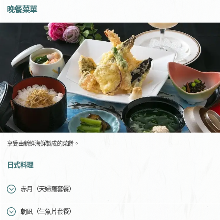
晚餐菜單
享受由新鮮海鮮製成的菜餚。
日式料理
赤月（天婦羅套餐）
朝凪（生魚片套餐）