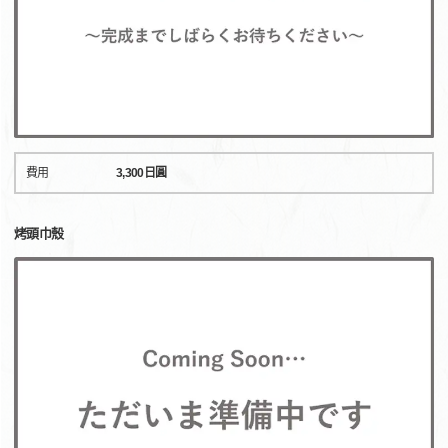
費用
3,300日圓
烤頭巾殼