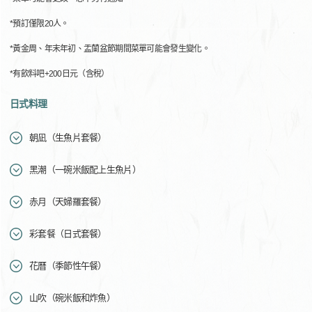
*預訂僅限20人。
*黃金周、年末年初、盂蘭盆節期間菜單可能會發生變化。
*有飲料吧+200日元（含稅）
日式料理
朝凪（生魚片套餐）
黑潮（一碗米飯配上生魚片）
赤月（天婦羅套餐）
彩套餐（日式套餐）
花曆（季節性午餐）
山吹（碗米飯和炸魚）