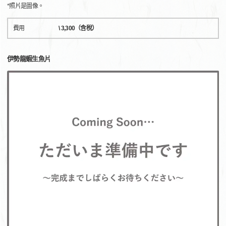
*照片是圖像。
費用
\ 3,300（含稅）
伊勢龍蝦生魚片