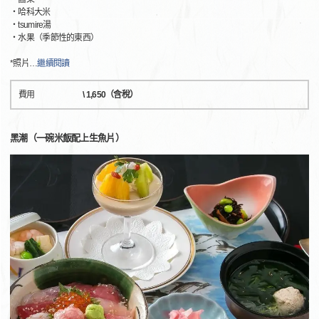
・哈科大米
・tsumire湯
・水果（季節性的東西）
*照片
…
繼續閱讀
費用
\ 1,650（含稅）
黑潮（一碗米飯配上生魚片）