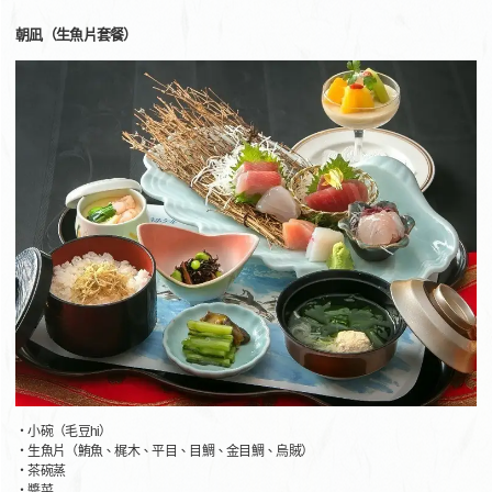
朝凪（生魚片套餐）
・小碗（毛豆hi）
・生魚片（鮪魚、梶木、平目、目鯛、金目鯛、烏賊）
・茶碗蒸
・醬菜