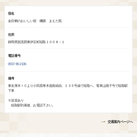
宿名
金目鯛のおいしい宿 磯膳 まえだ苑
住所
静岡県賀茂郡東伊豆町稲取１００８－１
電話番号
0557-95-2106
備考
東名厚木ＩＣより小田原厚木道路経由、１３５号線で稲取へ、電車は踊子号で稲取駅
下車
※送迎あり
稲取駅到着後、お電話下さい。
交通案内ページへ