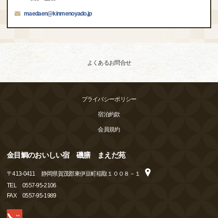
maedaen@kinmenoyado.jp
よくあるお問合せ
プライバシーポリシー
宿泊約款
会員規約
金目鯛のおいしい宿 磯膳 まえだ苑
〒
413-0411
静岡県賀茂郡東伊豆町稲取１００８－１
TEL
0557-95-2106
FAX
0557-95-1989