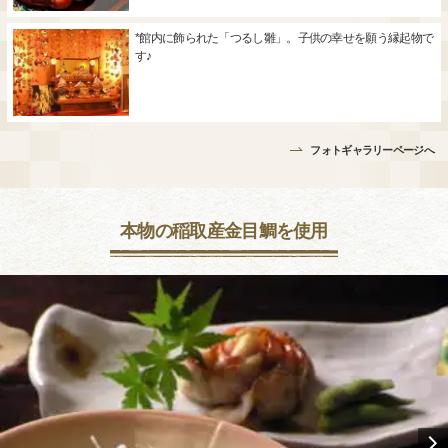
*館内に飾られた「つるし雛」。子供の幸せを願う縁起物で
す♪
フォトギャラリーページへ
本物の稲取産金目鯛を使用