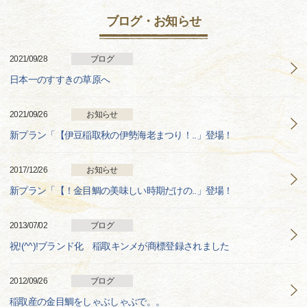
ブログ・お知らせ
2021/09/28
ブログ
日本一のすすきの草原へ
2021/09/26
お知らせ
新プラン「【伊豆稲取秋の伊勢海老まつり！..」登場！
2017/12/26
お知らせ
新プラン「【！金目鯛の美味しい時期だけの..」登場！
2013/07/02
ブログ
祝!(^^)!ブランド化 稲取キンメが商標登録されました
2012/09/26
ブログ
稲取産の金目鯛をしゃぶしゃぶで。。