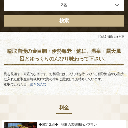
検索
【公式】磯膳 まえだ苑
稲取自慢の金目鯛・伊勢海老・鮑に、温泉・露天風
呂とゆっくりのんびり味わって下さい。
海を見渡す、家庭的な宿です。お料理には、入札権を持っている稲取漁協から直接
仕入れた稲取金目鯛や新鮮な海の幸をご用意してお待ちしています。
稲取でとれた自
…
続きを読む
料金
◆限定２組◆ 稲取の素材味わいプラン