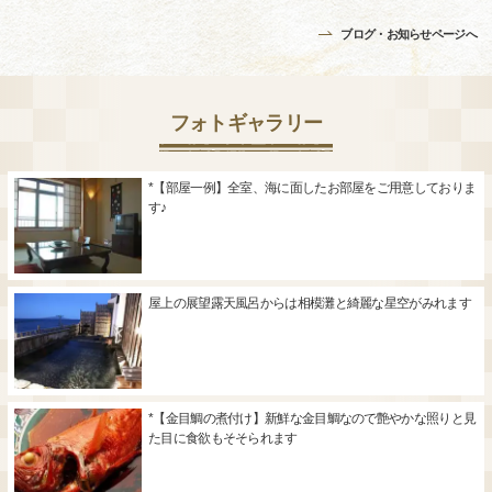
ブログ・お知らせページへ
フォトギャラリー
*【部屋一例】全室、海に面したお部屋をご用意しておりま
す♪
屋上の展望露天風呂からは相模灘と綺麗な星空がみれます
*【金目鯛の煮付け】新鮮な金目鯛なので艶やかな照りと見
た目に食欲もそそられます