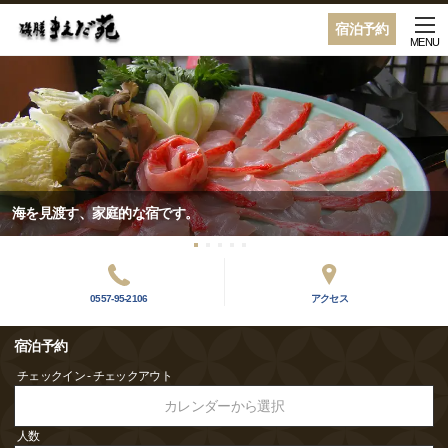
宿泊予約
MENU
海を見渡す、家庭的な宿です。
0557-95-2106
アクセス
宿泊予約
チェックイン - チェックアウト
カレンダーから選択
人数