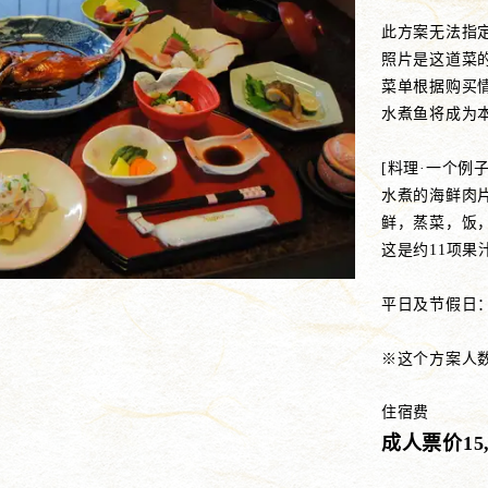
此方案无法指
照片是这道菜
菜单根据购买
水煮鱼将成为
[料理·一个例子
水煮的海鲜肉
鲜，蒸菜，饭
这是约11项果
平日及节假日：
※这个方案人
住宿费
成人票价15