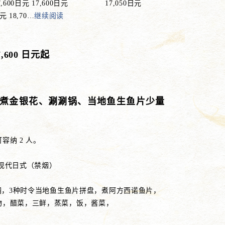
7,600日元 17,600日元 17,050日元
元 18,70
…
继续阅读
,600 日元起
煮金银花、涮涮锅、当地鱼生鱼片少量
容纳 2 人。
 现代日式（禁烟）
海鲷，3种时令当地鱼生鱼片拼盘，煮阿方西诺鱼片，
物，醋菜，三鲜，蒸菜，饭，酱菜，