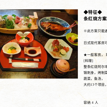
◆特征◆ 
条红烧方案
※此方案只能
日式现代客房可
★一般客房，
[料理]
整条红烧阿尔
锦刺身，烤制
蔬菜，鱼汤，
大约13个项目
2 人使用 
容纳 4 人