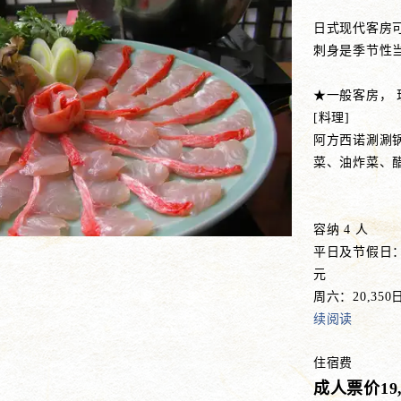
日式现代客房可
刺身是季节性
★一般客房，
[料理]
阿方西诺涮涮
菜、油炸菜、醋
2 人使用 
容纳 4 人
平日及节假日：
元
周六：20,3
续阅读
住宿费
成人票价19