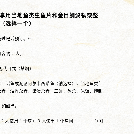
享用当地鱼类生鱼片和金目鲷涮锅或整
（选择一个）
通过电话预订。※
容纳 2 人。
 现代日式（禁烟）
丰西诺鱼或涮涮阿尔丰西诺鱼（请选择），当地鱼类什
菜肴，油炸菜肴，醋渍菜肴，三鲜，蒸菜，米饭，腌制
，如甜点。
1 个房间 3 人使用 1 个房间 1 间可