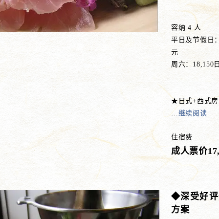
2 人使用 
容纳 4 人
平日及节假日：
元
周六：18,1
★日式+西式房
…
继续阅读
住宿费
成人票价17
◆深受好评
方案