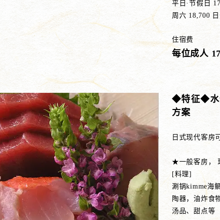
平日·节假日 1
周六 18,700 日
住宿费
每位成人 17
◆特征◆水
方案
日式现代客房可
★一般客房，
[料理]
涮锅kimme
陶器，油炸食
汤品、甜点等