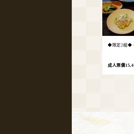
◆限定2組◆
成人票價15,