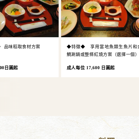
， 品味稻取食材方案
◆特徵◆ 享用當地魚類生魚片和
鯛涮鍋或整條紅燒方案（選擇一個
400日圓起
成人每位 17,600 日圓起