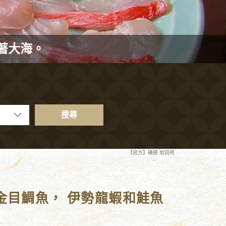
著大海。
搜尋
【官方】磯膳 前田苑
金目鯛魚， 伊勢龍蝦和鮭魚