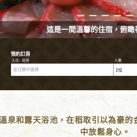
這是一間溫馨的住宿，俯瞰
預約訂房
入住 - 退房
人數
從日曆中選擇
溫泉和露天浴池，在稻取引以為豪的
中放鬆身心。