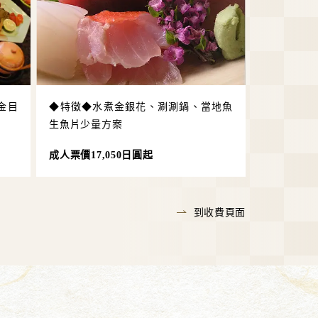
金目
◆特徵◆水煮金銀花、涮涮鍋、當地魚
）
生魚片少量方案
成人票價17,050日圓起
到收費頁面