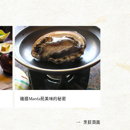
磯膳Maeda苑美味的秘密
烹飪頁面