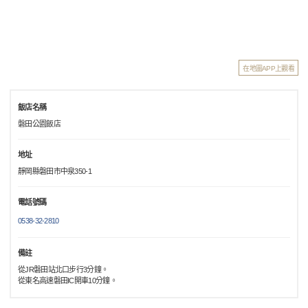
在地圖APP上觀看
飯店名稱
磐田公園飯店
地址
靜岡縣磐田市中泉350-1
電話號碼
0538-32-2810
備註
從JR磐田站北口步行3分鐘。
從東名高速磐田IC開車10分鐘。