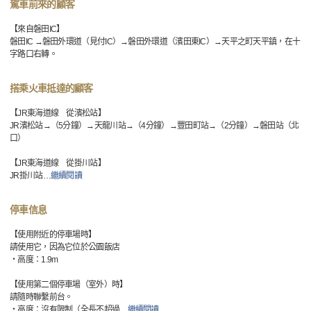
駕車前來的顧客
【來自磐田IC】
磐田IC →磐田外環道（見付IC）→磐田外環道（濱田東IC）→天平之町天平鎮，在十
字路口右轉。
搭乘火車抵達的顧客
【JR東海道線 從濱松站】
JR濱松站→（5分鐘）→天龍川站→（4分鐘）→豐田町站→（2分鐘）→磐田站（北
口）
【JR東海道線 從掛川站】
JR掛川站
…
繼續閱讀
停車信息
【使用附近的停車場時】
請使用它，因為它位於公園飯店
・高度：1.9m
【使用第二個停車場（室外）時】
請隨時聯繫前台。
・高度：沒有限制（全長不超過
…
繼續閱讀