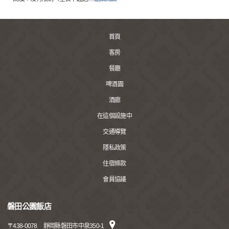
首頁
客房
餐廳
啤酒園
酒廊
在這個設施中
交通導覽
隱私政策
住宿條款
會員協議
磐田公園飯店
〒
438-0078
靜岡縣磐田市中泉350-1