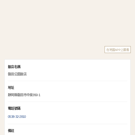
在地圖APP上觀看
飯店名稱
磐田公園飯店
地址
靜岡縣磐田市中泉350-1
電話號碼
0538-32-2810
備註