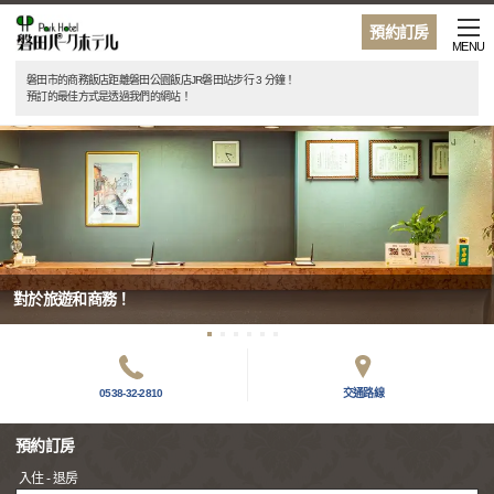
預約訂房
MENU
磐田市的商務飯店距離磐田公園飯店JR磐田站步行 3 分鐘！
預訂的最佳方式是透過我們的網站！
對於旅遊和商務！
0538-32-2810
交通路線
預約訂房
入住 - 退房