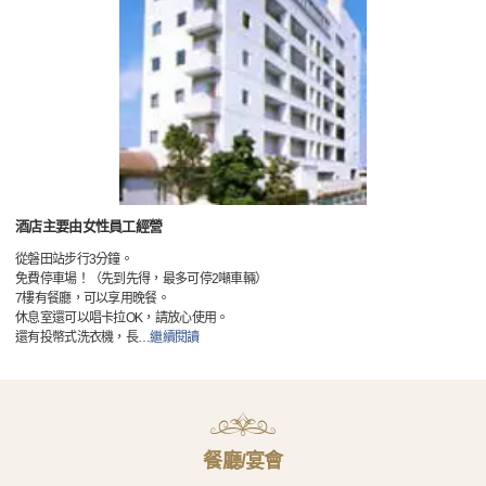
酒店主要由女性員工經營
從磐田站步行3分鐘。
免費停車場！（先到先得，最多可停2噸車輛）
7樓有餐廳，可以享用晚餐。
休息室還可以唱卡拉OK，請放心使用。
還有投幣式洗衣機，長
…
繼續閱讀
餐廳/宴會