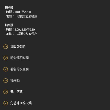
【晚餐】
・時間：18:00至20:00
・地點：一樓獨立包廂餐廳
【早餐】
・時間：8:00 / 8:30至9:30
・地點：一樓獨立包廂餐廳
甚四郎御膳
時令懷石料理
著名的水豆腐
牡丹鍋
天川河豚
角甚味噌鴨火鍋