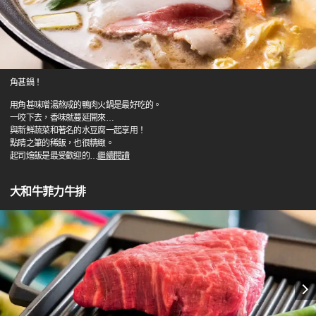
角甚鍋！
用角甚味噌湯熬成的鴨肉火鍋是最好吃的。
一咬下去，香味就蔓延開來…
與新鮮蔬菜和著名的水豆腐一起享用！
點睛之筆的稀飯，也很精緻。
起司燴飯是最受歡迎的
…
繼續閱讀
大和牛菲力牛排