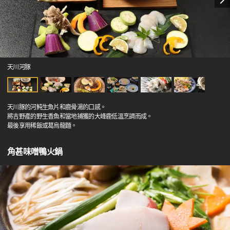
天川河豚
天川豚的河魨生魚片和鹿骨湯的口感。
將吉野產的野生香魚和當地捕獲的大峰鹿低溫烹調而成。
最後享用稀飯或葛烏龍麵。
角甚味噌鴨火鍋