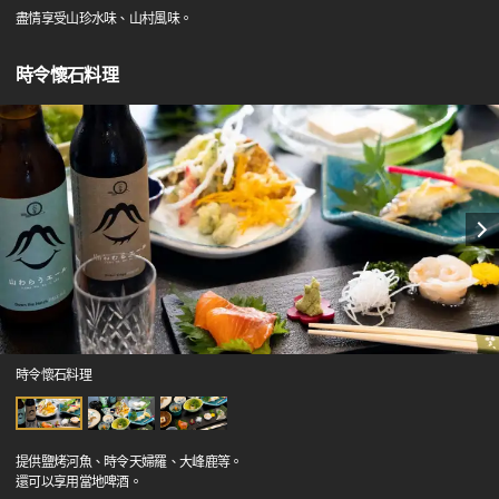
盡情享受山珍水味、山村風味。
時令懷石料理
時令懷石料理
提供鹽烤河魚、時令天婦羅、大峰鹿等。
還可以享用當地啤酒。