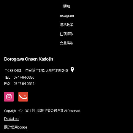
通知
Instagram
隱私政策
住宿條款
會員條款
Dorogawa Onsen Kadojin
〒
638-0431
奈良縣吉野郡天川村洞川240
TEL
0747-64-0336
FAX
0747-64-0554
Copyright（C）2024 洞川温泉 行者の宿 角甚 All Reserved.
Disclaimer
關於使用cookie