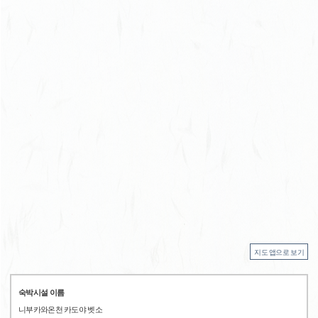
지도 앱으로 보기
숙박시설 이름
니부카와온천 카도야 벳소