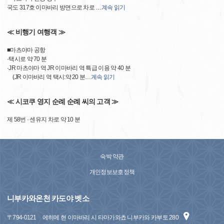
국도 317호 이마바리 방면으로 차로
…
계속 읽기
≪ 비행기 여행객 ≫
■마츠야마 공항
·택시로 약 70 분
·JR 마츠야마 역 JR 이마바리 역 특급 이용 약 40 분
(JR 이마바리 역 택시:약 20 분
…
계속 읽기
≪ 시코쿠 영지 순례 순례 씨의 고객 ≫
제 58번 · 센유지 차로 약 10 분
숙박 약관
개인정보보호정책
니부카와온천 카도야 벳소
〒
794-0121
에히메 현 이마바리 시 타마가와쵸 니부카와 카부토 280