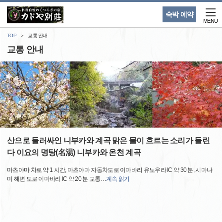
숙박 예약
MENU
TOP
교통 안내
교통 안내
산으로 둘러싸인 니부카와 계곡 맑은 물이 흐르는 소리가 들린
다 이요의 명탕(名湯) 니부카와 온천 계곡
마츠야마 차로 약 1 시간, 마츠야마 자동차도로 이마바리 유노우라 IC 약 30 분, 시마나
미 해변 도로 이마바리 IC 약 20 분 교통
…
계속 읽기