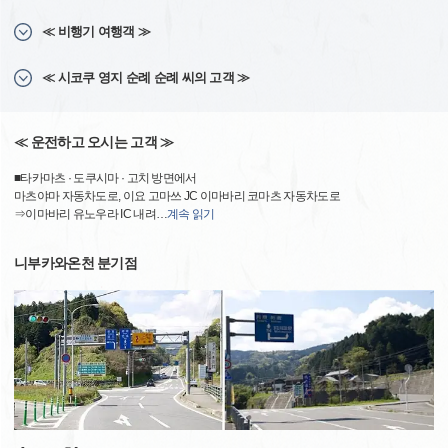
≪ 비행기 여행객 ≫
≪ 시코쿠 영지 순례 순례 씨의 고객 ≫
≪ 운전하고 오시는 고객 ≫
■타카마츠 · 도쿠시마 · 고치 방면에서
마츠야마 자동차도로, 이요 고마쓰 JC 이마바리 코마츠 자동차도로
⇒이마바리 유노우라 IC 내려
…
계속 읽기
니부카와온천 분기점