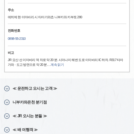
주소
에히메 현 이마바리 시 타마가와쵸 니부카와 카부토 280
전화번호
0898-55-2310
비고
JR 요산 선 이마바리 역 차로 약 20 분. 시마나미 해변 도로 이마바리 IC 하차. R317 타마
가와 · 도고 방면으로 약 20 분.
…
계속 읽기
≪ 운전하고 오시는 고객 ≫
니부카와온천 분기점
≪ JR 오시는 분들 ≫
≪ 배 여행객 ≫