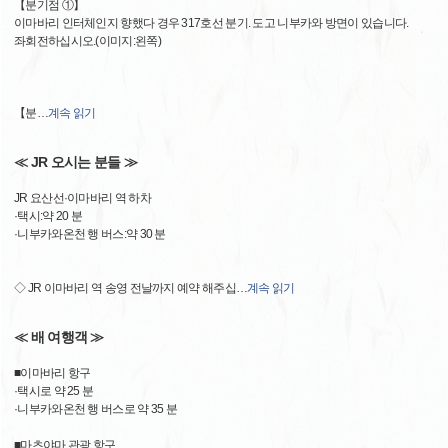
【분기점 ①】
이마바리 인터체인지 향했다 경우 317호선 분기. 도고 니부카와 방면이 있습니다.
좌회전하십시오.(이미지:왼쪽)
【분
…
계속 읽기
≪ JR 오시는 분들 ≫
JR 요산선·이마바리 역 하차
·택시:약 20 분
·니부카와온천 행 버스:약 30 분
◇ JR 이마바리 역 송영 전날까지 예약 해주십
…
계속 읽기
≪ 배 여행객 ≫
■이마바리 항구
·택시로 약 25 분
·니부카와온천 행 버스로 약 35 분
■마츠야마 관광 항구