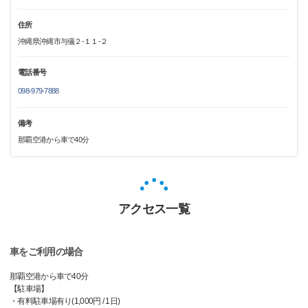
住所
沖縄県沖縄市与儀２-１１-２
電話番号
098-979-7888
備考
那覇空港から車で40分
アクセス一覧
車をご利用の場合
那覇空港から車で40分
【駐車場】
・有料駐車場有り(1,000円 / 1日)