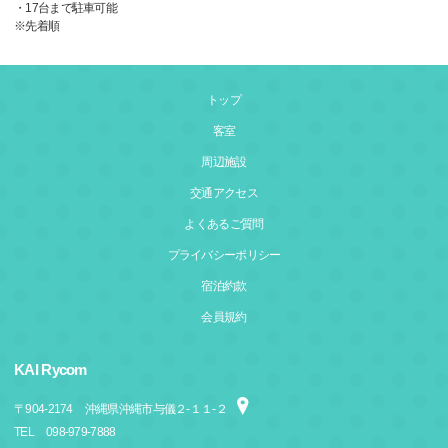
・17台まで駐車可能
※先着順
トップ
客室
周辺施設
交通アクセス
よくあるご質問
プライバシーポリシー
宿泊約款
会員規約
KAI Rycom
〒
904-2174
沖縄県沖縄市与儀２‐１１‐２
TEL
098-979-7888