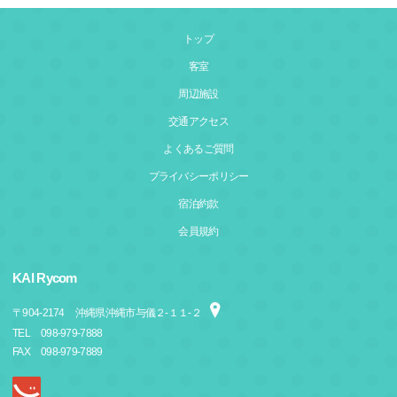
トップ
客室
周辺施設
交通アクセス
よくあるご質問
プライバシーポリシー
宿泊約款
会員規約
KAI Rycom
〒
904-2174
沖縄県沖縄市与儀２‐１１‐２
TEL
098-979-7888
FAX
098-979-7889