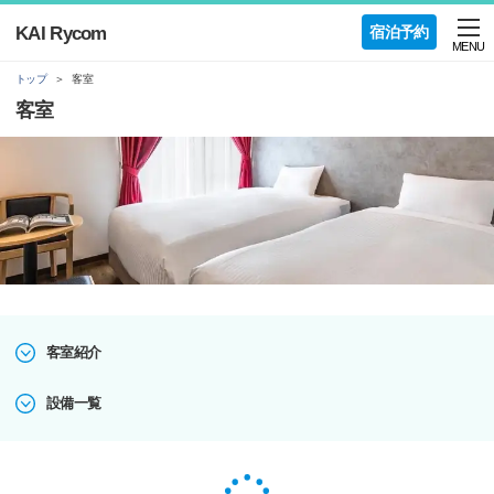
KAI Rycom
宿泊予約
MENU
トップ
客室
客室
客室紹介
設備一覧