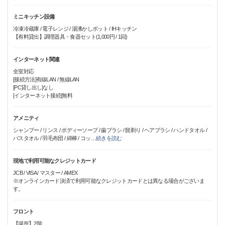
ミニキッチン設備
冷凍冷蔵庫 / 電子レンジ / 湯沸かしポット / IHキッチン
【有料貸出】調理器具・食器セット(1,000円 / 1回)
インターネット関連
全室対応
[接続方法]有線LAN / 無線LAN
[PC貸し出し]なし
[インターネット接続]無料
アメニティ
シャンプー / リンス / ボディーソープ / 歯ブラシ / 髭剃り / ヘアブラシ / ハンドタオル /
バスタオル / 羽毛布団 / 綿棒 / コッ
…
続きを読む
現地で利用可能なクレジットカード
JCB / VISA / マスター / AMEX
※オンラインカード決済で利用可能なクレジットカードとは異なる場合がございま
す。
フロント
【場所】2階