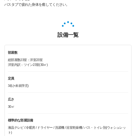
バスタブで疲れた身体を癒してください。
設備一覧
部屋数
総部屋数23室：洋室23室
洋室内訳：ツイン23室(30㎡)
定員
3名(+未就学児)
広さ
30㎡
標準的な部屋設備
液晶テレビ / 冷暖房 / ドライヤー / 洗濯機 / 浴室乾燥機 / バス・トイレ別(ウォシュレッ
ト)