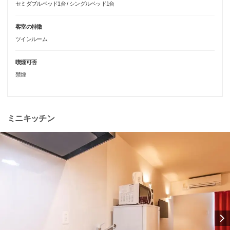
セミダブルベッド1台 / シングルベッド1台
客室の特徴
ツインルーム
喫煙可否
禁煙
ミニキッチン