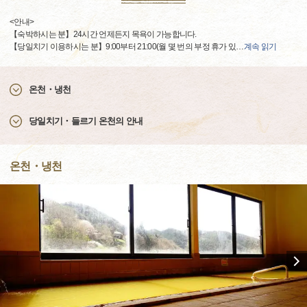
<안내>
【숙박하시는 분】24시간 언제든지 목욕이 가능합니다.
【당일치기 이용하시는 분】9:00부터 21:00(월 몇 번의 부정 휴가 있
…
계속 읽기
온천・냉천
당일치기・들르기 온천의 안내
온천・냉천