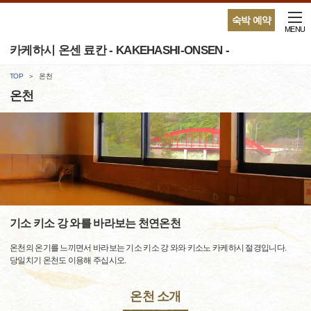
숙박 예약
MENU
카케하시 온센 료칸 - KAKEHASHI-ONSEN -
TOP
온천
온천
기소 키소 강 와를 바라보는 천연온천
온천의 온기를 느끼면서 바라보는 기소 키소 강 와와 키소노 카케하시 절경입니다.
당일치기 온천도 이용해 주십시오.
온천 소개