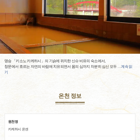
명승 「키소노 카케하시」의 기슭에 위치한 신슈 비유의 숙소에서,
창문에서 흐르는 자연의 바람에 치유되면서 몸의 심까지 차분히 심신 모두
…
계속 읽
기
온천 정보
원천명
카케하시 온센