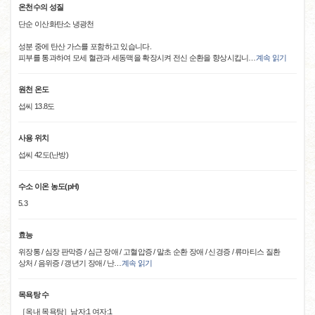
온천수의 성질
단순 이산화탄소 냉광천
성분 중에 탄산 가스를 포함하고 있습니다.
피부를 통과하여 모세 혈관과 세동맥을 확장시켜 전신 순환을 향상시킵니
…
계속 읽기
원천 온도
섭씨 13.8도
사용 위치
섭씨 42도(난방)
수소 이온 농도(pH)
5.3
효능
위장통 / 심장 판막증 / 심근 장애 / 고혈압증 / 말초 순환 장애 / 신경증 / 류마티스 질환
상처 / 음위증 / 갱년기 장애 / 난
…
계속 읽기
목욕탕 수
［옥내 목욕탕］남자:1 여자:1