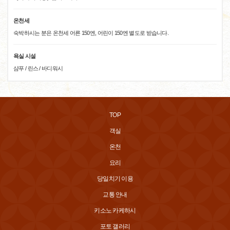
온천세
숙박하시는 분은 온천세 어른 150엔, 어린이 150엔 별도로 받습니다.
욕실 시설
샴푸 / 린스 / 바디워시
TOP
객실
온천
요리
당일치기 이용
교통 안내
키소노 카케하시
포토 갤러리