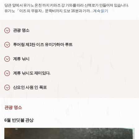
당관 앞에서 유가노 온천 까지 카와즈 강 가와를 따라 산책로가 만들어져 있습니다.
유가노 「이즈 의 무용자」문학비까지 도보 16분과 가까
…
계속 읽기
관광 명소
투어링 제1탄 이즈 유미가하마 루트
계류 낚시
계류 낚시도 재미있다.
산요인 사원 인 폭포
관광 명소
6월 반딧불 관상