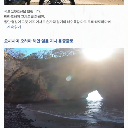
국도 136호선을 달립니다.
타타도하마 교차로를 좌회전.
일단 옆길에 그것 이즈 에서도 손가락 접기의 해수욕장 다도 토 타타도하마 에.
…
계속 읽기
요시사미 오하마 해안 옆을 지나 용궁굴로