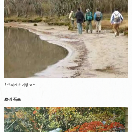
핫초이케 하이킹 코스.
초경 폭포