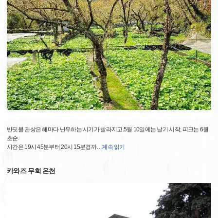
반딧불 관상은 해마다 난무하는 시기가 빨라지고.5월 10일에는 날기 시작, 피크는 6월
초순.
시간은 19시 45분부터 20시 15분경까
…
계속 읽기
카와즈 무희 온천