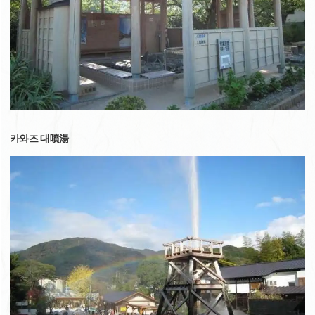
카와즈 대噴湯