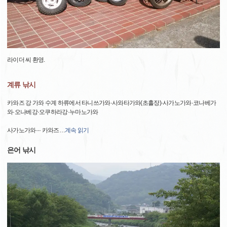
라이더 씨 환영.
계류 낚시
카와즈 강 가와 수계 하류에서 타니쓰가와·사와타가와(초홀장)·사가노가와·코나베가
와·오나베강·오쿠하라강·누마노가와
사가노가와··· 카와즈
…
계속 읽기
은어 낚시