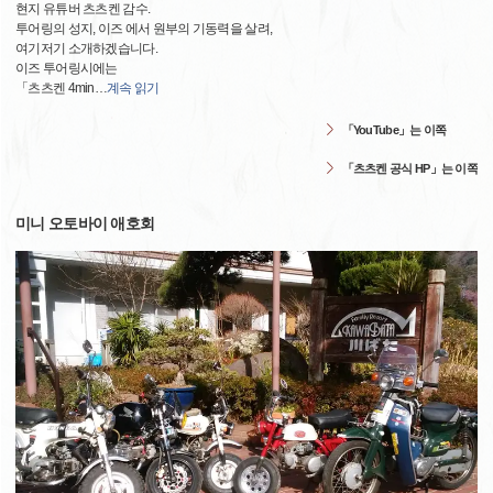
현지 유튜버 츠츠켄 감수.
투어링의 성지, 이즈 에서 원부의 기동력을 살려,
여기저기 소개하겠습니다.
이즈 투어링시에는
「츠츠켄 4min
…
계속 읽기
「YouTube」는 이쪽
「츠츠켄 공식 HP」는 이쪽
미니 오토바이 애호회