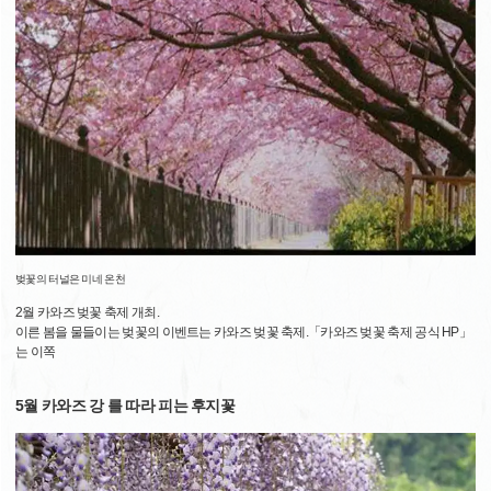
벚꽃의 터널은 미네 온천
2월 카와즈 벚꽃 축제 개최.
이른 봄을 물들이는 벚꽃의 이벤트는 카와즈 벚꽃 축제.「카와즈 벚꽃 축제 공식 HP」
는 이쪽
5월 카와즈 강 를 따라 피는 후지꽃