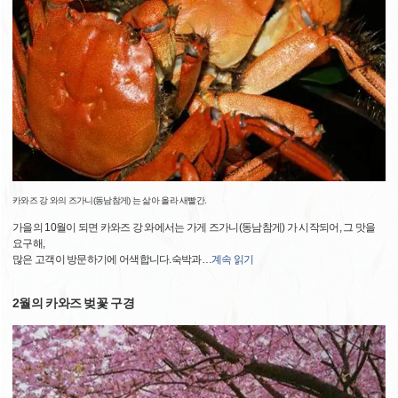
카와즈 강 와의 즈가니(동남참게) 는 삶아 올라 새빨간.
가을의 10월이 되면 카와즈 강 와에서는 가게 즈가니(동남참게) 가 시작되어, 그 맛을
요구해,
많은 고객이 방문하기에 어색합니다.숙박과
…
계속 읽기
2월의 카와즈 벚꽃 구경