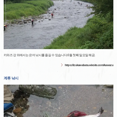
카와즈 강 와에서는 은어 낚시를 즐길 수 있습니다.6월 첫째 일요일 해금.
https://izukawabata.wixsite.com/kawazu
계류 낚시