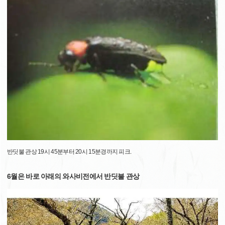
반딧불 관상 19시 45분부터 20시 15분경까지 피크.
6월은 바로 아래의 와사비전에서 반딧불 관상