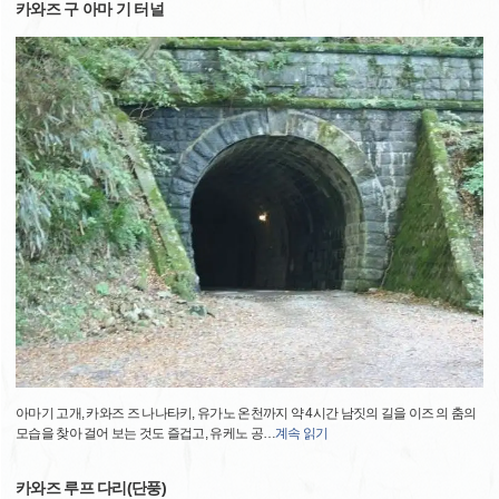
카와즈 구 아마 기 터널
아마기 고개, 카와즈 즈 나나타키, 유가노 온천까지 약 4시간 남짓의 길을 이즈 의 춤의
모습을 찾아 걸어 보는 것도 즐겁고, 유케노 공
…
계속 읽기
카와즈 루프 다리(단풍)