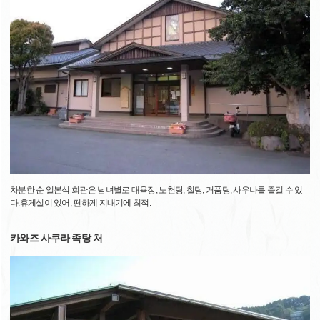
차분한 순 일본식 회관은 남녀별로 대욕장, 노천탕, 칠탕, 거품탕, 사우나를 즐길 수 있
다.휴게실이 있어, 편하게 지내기에 최적.
카와즈 사쿠라 족탕 처