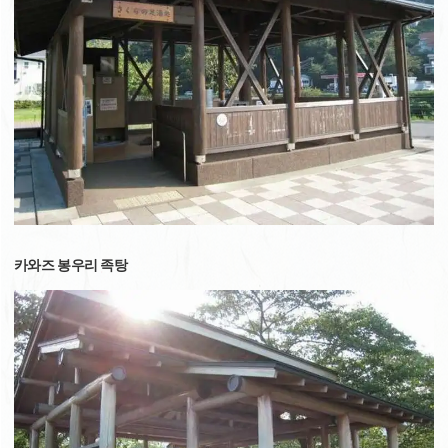
카와즈 봉우리 족탕