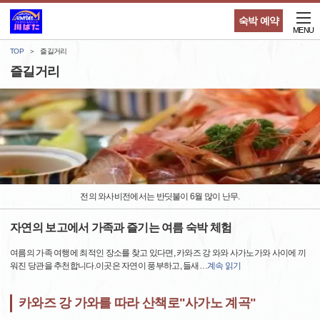
숙박 예약
MENU
TOP
즐길거리
즐길거리
전의 와사비전에서는 반딧불이 6월 많이 난무.
자연의 보고에서 가족과 즐기는 여름 숙박 체험
여름의 가족 여행에 최적인 장소를 찾고 있다면, 카와즈 강 와와 사가노가와 사이에 끼
워진 당관을 추천합니다.이곳은 자연이 풍부하고, 들새
…
계속 읽기
카와즈 강 가와를 따라 산책로"사가노 계곡"