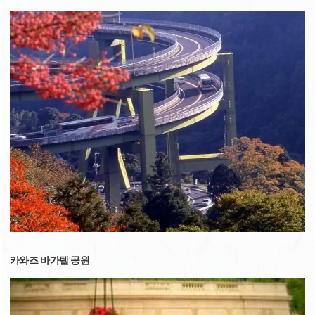
카와즈 바가텔 공원