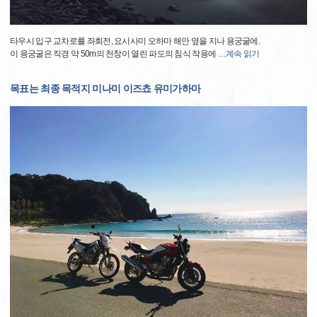
타우시 입구 교차로를 좌회전, 요시사미 오하마 해안 옆을 지나 용궁굴에.
이 용궁굴은 직경 약 50m의 천창이 열린 파도의 침식 작용에
…
계속 읽기
목표는 최종 목적지 미나미 이즈쵸 유미가하마