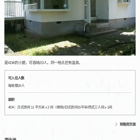
是4DK的小屋，可容纳20人，同一地点还有温泉。
可入住人数
每栋楼20人
面积
4DK：日式房间 11 平方米 x 2 间（继续)/日式房间15平米/西式三人间 x 1间
到客房页面
游泳池