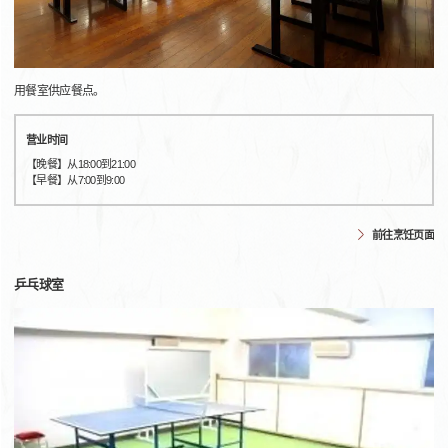
用餐室供应餐点。
营业时间
【晚餐】从18:00到21:00
【早餐】从7:00到9:00
前往烹饪页面
乒乓球室