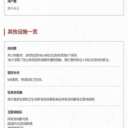
用户数
20人以上
其他设施一览
房间数
共17间客房：3间西式房间/14间日式房间/其他0个房间
*由于采取了防止新型冠状病毒传播的措施，我们暂时将在 6 间日式房间内营业。
客房补充
5间客房，带浴缸和卫生间。
标准房设施
部分客房浴室和卫生间/所有房间都有淋浴/所有房间都有空调/电视机
互联网相关
所有房间都可用
[连接方式]无线网络