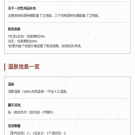
关于一次性用品补充
主楼房间的厕所都配备了卫洗丽，三个共用厕所也都配备了卫洗丽。
取消条款
7天至1天前：住宿费的20%
当天：住宿费的100%
*如果为每个住宿方案设置了取消政策，则将优先考虑。
温泉信息一览
温泉
汤野温泉（100%天然温泉）*不含人工温泉。
露天浴池
有（男女均可（含时班）/不预约）
浴池数量
［室内浴池］人：1位女士：1个混合浴：0