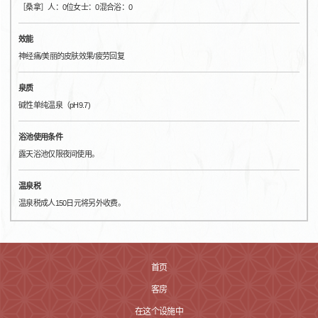
［桑拿］人：0位女士：0混合浴：0
效能
神经痛/美丽的皮肤效果/疲劳回复
泉质
碱性单纯温泉（pH9.7)
浴池使用条件
露天浴池仅限夜间使用。
温泉税
温泉税成人150日元将另外收费。
首页
客房
在这个设施中