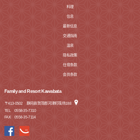
料理
信息
最新信息
交通指南
温泉
隐私政策
住宿条款
会员条款
Family and Resort Kawabata
〒
413-0502
静冈县贺茂郡河津町筏场188
TEL
0558-35-7310
FAX
0558-35-7114