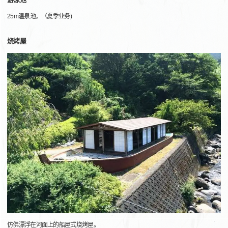
25m温泉池。（夏季业务)
烧烤屋
仿佛漂浮在河面上的船屋式烧烤屋。