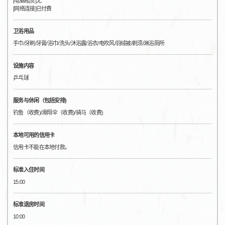
[电脑租赁]无
[网络连接]已付费
卫浴用品
手巾/牙刷/牙膏/浴巾/洗头/沐浴露/浴衣/电吹风/羽绒被/剃须/淋浴厕所
设施内容
乒乓球
服务与休闲（包括安排)
钓鱼（收费)/滑翔伞（收费)/骑马（收费)
本地可用的信用卡
信用卡不能在本地付款。
标准入住时间
15:00
标准退房时间
10:00