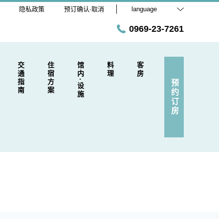
隐私政策
预订确认·取消
language
0969-23-7261
交通指南
住宿方案
馆内·设施
料理
客房
预约订房