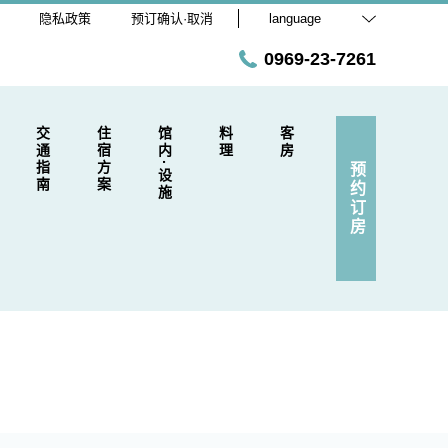
隐私政策
预订确认·取消
language
0969-23-7261
交通指南
住宿方案
馆内·设施
料理
客房
预约订房