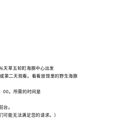
从天草五轮町海豚中心出发
当天或第二天观看。看看旅馆里的野生海豚
,16：00。所需的时间是
前台。
们可能无法满足您的请求。）