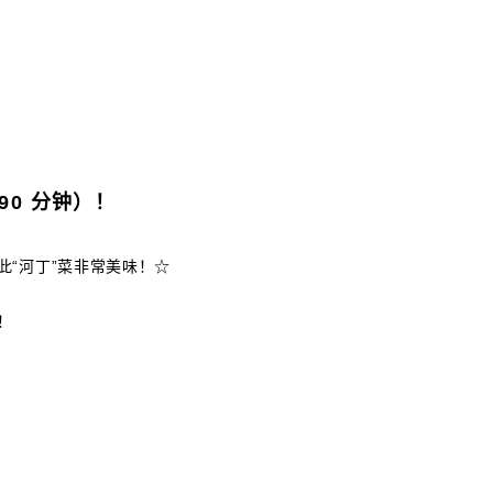
0 分钟）！
“河丁”菜非常美味！☆
！