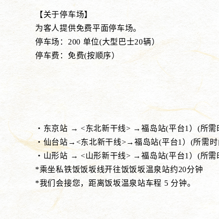
【关于停车场】
为客人提供免费平面停车场。
停车场：200 单位(大型巴士20辆）
停车费：免费(按顺序）
・东京站 → <东北新干线> →福岛站(平台1）(所需
・仙台站→<东北新干线>→福岛站(平台1）(所需时
・山形站 → <山形新干线> →福岛站(平台1）(所
*乘坐私铁饭饭坂线开往饭饭坂温泉站约20分钟
*我们会接您，距离饭坂温泉站车程 5 分钟。