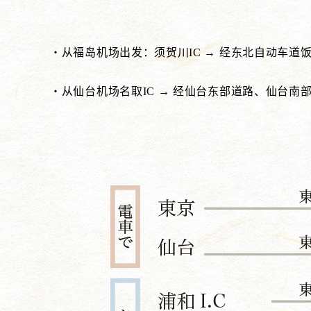
・从福岛机场出发：须贺川IC → 经东北自动车道饭坂
・从仙台机场名取IC → 经仙台东部道路、仙台南