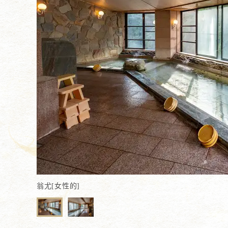
翁尤[女性的]