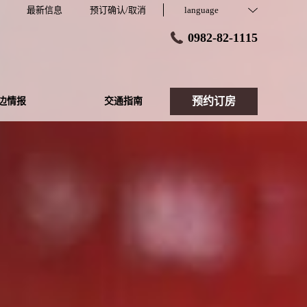
最新信息
预订确认/取消
language
0982-82-1115
预约订房
边情报
交通指南