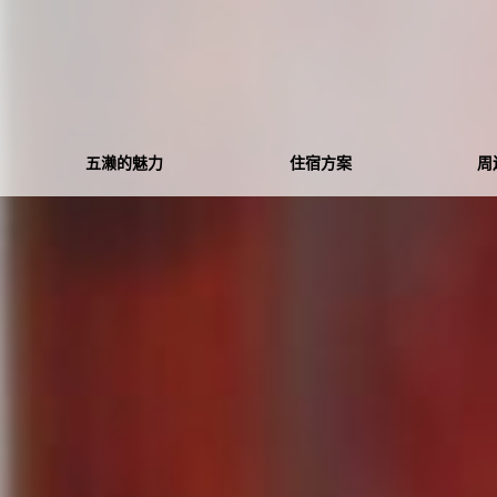
五濑的魅力
住宿方案
周