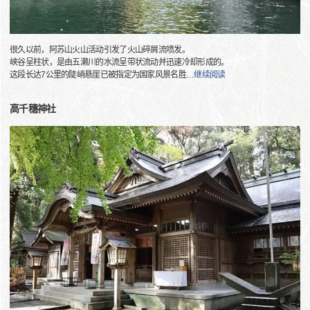
很久以前，阿苏山火山活动引发了火山碎屑流喷发。
峡谷呈柱状，是由五濑川的水流呈带状流动并迅速冷却形成的。
这段长达7公里的陡峭悬崖已被指定为国家风景名胜
…
继续阅读
高千穗神社