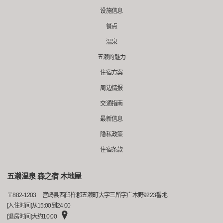
设施信息
餐点
温泉
五濑的魅力
住宿方案
周边情报
交通指南
最新信息
隐私政策
住宿条款
五濑温泉 森之宿 木地屋
〒
882-1203
宫崎县西臼杵郡五濑町大字三所字广木野9223番地
[入住时间]从15:00到24:00
[退房时间]大约10:00