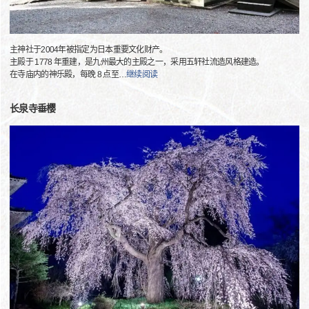
主神社于2004年被指定为日本重要文化财产。
主殿于 1778 年重建，是九州最大的主殿之一，采用五轩社流造风格建造。
在寺庙内的神乐殿，每晚 8 点至
…
继续阅读
长泉寺垂樱