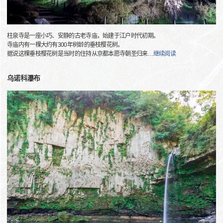
柱泉寺是一座小巧、安静的古老寺庙，始建于江户时代初期。
寺庙内有一棵大约有300年树龄的垂枝樱花树。
据说这棵垂枝樱花树是当时的住持从京都本愿寺朝圣归来
…
继续阅读
乌诺科瀑布