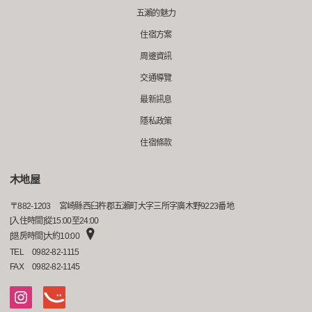
五瀨的魅力
住宿方案
周邊資訊
交通導覽
最新訊息
隱私政策
住宿條款
木地屋
〒
882-1203
宮崎縣西臼杵郡五瀨町大字三所字廣木野9223番地
[入住時間]從15:00至24:00
[退房時間]大約10:00
TEL
0982-82-1115
FAX
0982-82-1145