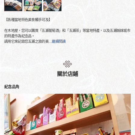
【各種當地特色美食觸手可及】
在木地屋，您可以購買「五瀨葡萄酒」和「五瀨茶」等當地特產，以及五瀨姊妹城市
的特產作為紀念品。
請用它來記錄您五瀨之旅的美
…
繼續閱讀
關於店鋪
紀念品角