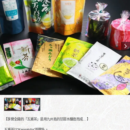
【享譽全國的「五瀨茶」是用九州島的甘甜水釀造而成… 】
五瀨茶以“Kamairicha”而聞名。